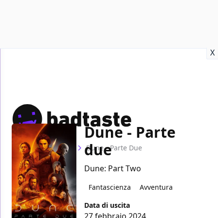
Recensioni
Format video
Marvel
Netflix
Disney+
Prime
X
Dune - Parte
due
Home
Film
Dune - Parte Due
Dune: Part Two
Fantascienza
Avventura
Data di uscita
27 febbraio 2024