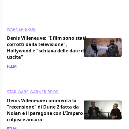
WARNER BROS.
Denis Villeneuve: "I film sono stati
corrotti dalla televisione",
Hollywood è "schiava delle date di
uscita"
FILM
/ 27 feb 2024
STAR WARS
WARNER BROS.
Denis Villeneuve commenta la
"recensione" di Dune 2 fatta da
Nolan e il paragone con L'Impero
colpisce ancora
FILM
/ 27 feb 2024