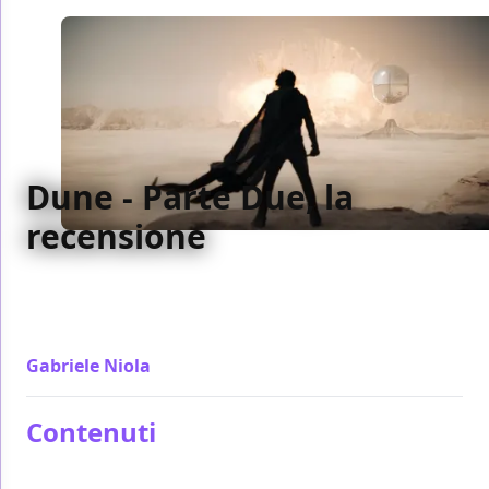
Dune - Parte Due, la
recensione
Concepire un film come Dune (la parte due come la
parte uno) è la dimostrazione delle nuove maniere in
cui oggi si può pensare un blockbuster
Gabriele Niola
/ 21 feb 2024
Contenuti