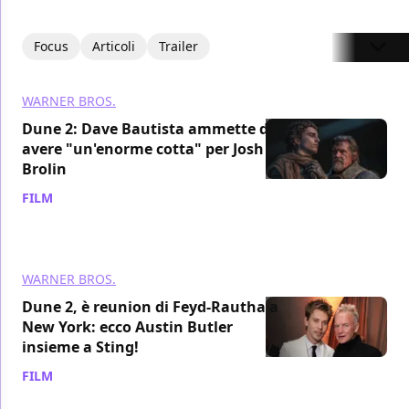
Focus
Articoli
Trailer
WARNER BROS.
Dune 2: Dave Bautista ammette di
avere "un'enorme cotta" per Josh
Brolin
FILM
/ 27 feb 2024
WARNER BROS.
Dune 2, è reunion di Feyd-Rautha a
New York: ecco Austin Butler
insieme a Sting!
FILM
/ 27 feb 2024