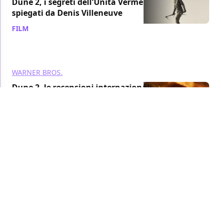
Dune 2, i segreti dell'Unità Verme
spiegati da Denis Villeneuve
FILM
/ 22 feb 2024
WARNER BROS.
Dune 2, le recensioni internazionali
e il punteggio RottenTomatoes
promuovono il film
FILM
/ 21 feb 2024
WARNER BROS.
Dune 2, Timothée Chalamet loda le
sue co-star: "Attori e attrici coi
superpoteri!"
FILM
/ 21 feb 2024