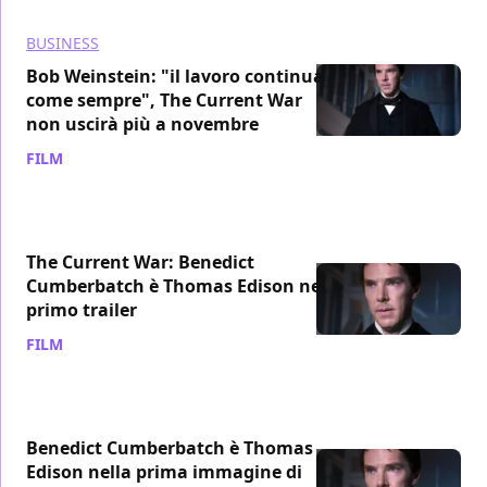
BUSINESS
Bob Weinstein: "il lavoro continua
come sempre", The Current War
non uscirà più a novembre
FILM
/ 13 ott 2017
The Current War: Benedict
Cumberbatch è Thomas Edison nel
primo trailer
FILM
/ 09 set 2017
Benedict Cumberbatch è Thomas
Edison nella prima immagine di