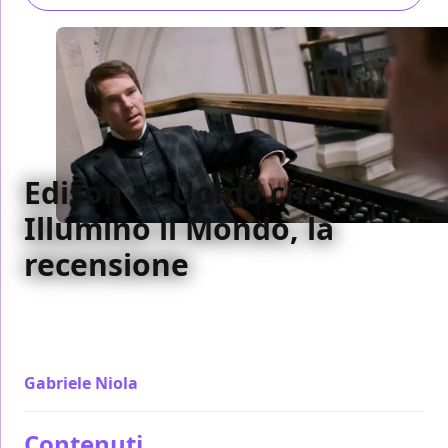
Edison - L'Uomo che
Illuminò il Mondo, la
recensione
La contrapposizione di due figure titaniche nello
sviluppo della tecnologia elettrica moderna: Thomas
Edison e George Westinghouse
Gabriele Niola
/ 18 lug 2019
Contenuti