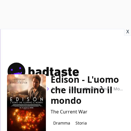
Recensioni
Format video
Marvel
Netflix
Disney+
Prime
X
Edison - L'uomo
che illuminò il
Home
Film
Edison - L'uomo Che Illuminò il Mondo
mondo
The Current War
Dramma
Storia