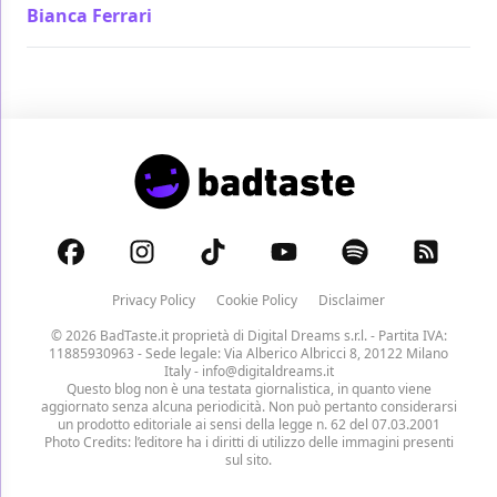
Bianca Ferrari
/ 12 apr 2021
Privacy Policy
Cookie Policy
Disclaimer
© 2026 BadTaste.it proprietà di
Digital Dreams s.r.l.
- Partita IVA:
11885930963 - Sede legale: Via Alberico Albricci 8, 20122 Milano
Italy -
info@digitaldreams.it
Questo blog non è una testata giornalistica, in quanto viene
aggiornato senza alcuna periodicità. Non può pertanto considerarsi
un prodotto editoriale ai sensi della legge n. 62 del 07.03.2001
Photo Credits: l’editore ha i diritti di utilizzo delle immagini presenti
sul sito.