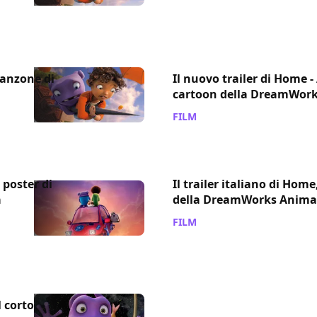
canzone di
Il nuovo trailer di Home -
cartoon della DreamWor
FILM
/ 24 nov 2014
poster di
Il trailer italiano di Home
a
della DreamWorks Anima
FILM
/ 13 giu 2014
l corto