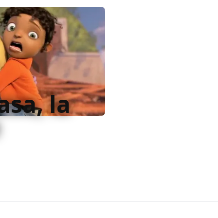
asa, la
bblico infantile da
 niente della raffinatezza