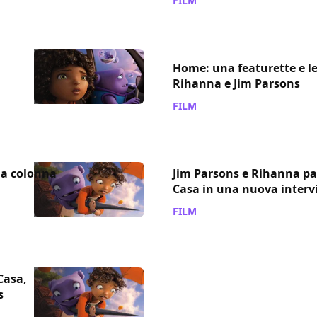
FILM
/ 30 mar 2015
Home: una featurette e le
Rihanna e Jim Parsons
FILM
/ 23 mar 2015
la colonna
Jim Parsons e Rihanna pa
Casa in una nuova intervi
FILM
/ 20 mar 2015
 Casa,
s