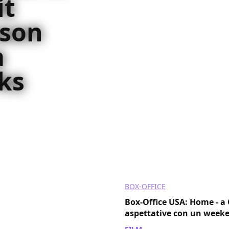
it
ason
a
ks
 incontrato Jason
tion dei Dreamworks
to di Home
BOX-OFFICE
Box-Office USA: Home - a 
aspettative con un weeke