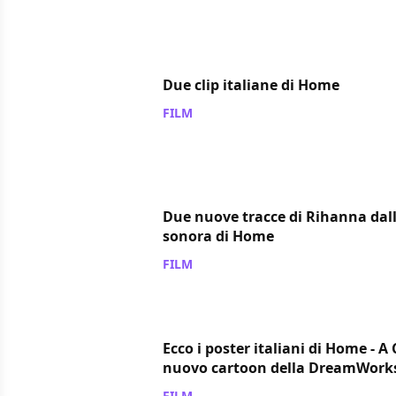
Due clip italiane di Home
FILM
/ 26 mar 2015
Due nuove tracce di Rihanna dal
sonora di Home
FILM
/ 22 mar 2015
Ecco i poster italiani di Home - A
nuovo cartoon della DreamWork
FILM
/ 05 mar 2015