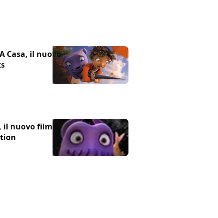
 A Casa, il nuovo
ks
, il nuovo film
tion