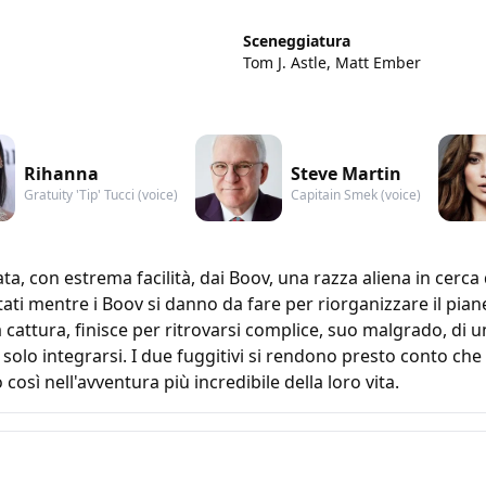
Sceneggiatura
Tom J. Astle, Matt Ember
Rihanna
Steve Martin
Gratuity 'Tip' Tucci (voice)
Capitain Smek (voice)
a, con estrema facilità, dai Boov, una razza aliena in cerca d
i mentre i Boov si danno da fare per riorganizzare il pia
 la cattura, finisce per ritrovarsi complice, suo malgrado, d
 solo integrarsi. I due fuggitivi si rendono presto conto che 
 così nell'avventura più incredibile della loro vita.