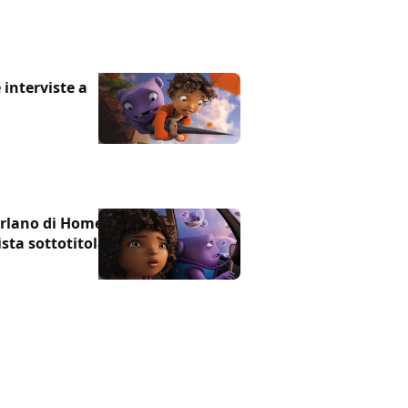
 interviste a
rlano di Home - A
sta sottotitolata