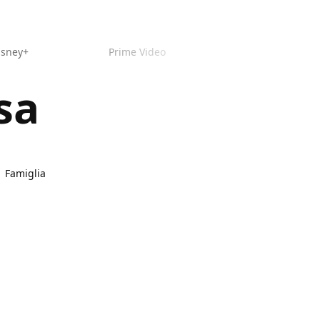
isney+
Prime Video
sa
Famiglia