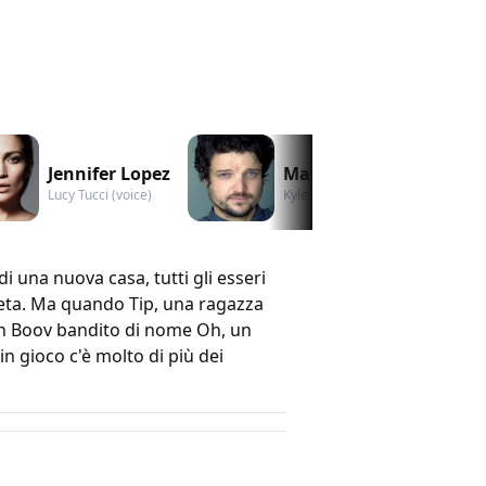
Jennifer Lopez
Matt Jones
Lucy Tucci (voice)
Kyle (voice)
i una nuova casa, tutti gli esseri
neta. Ma quando Tip, una ragazza
i un Boov bandito di nome Oh, un
in gioco c'è molto di più dei