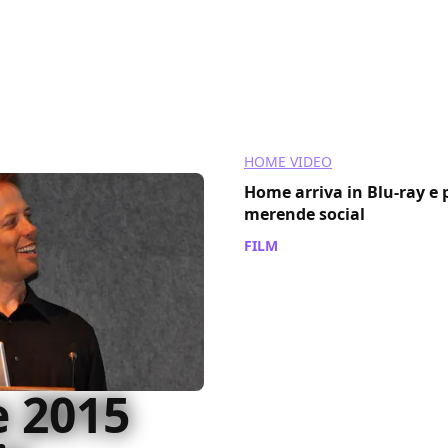
HOME VIDEO
Home arriva in Blu-ray e 
merende social
FILM
/ 04 lug 2015
 2015