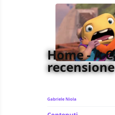
Home - A C
recensione
Così interessato a conquistare il pu
sconfinare nel kitsch, Home non ha
della miglior animazione
Gabriele Niola
/ 30 mar 2015
Contenuti