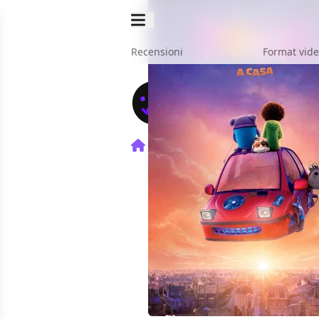
Recensioni
Format vid
Home
Film
Happy Smekd