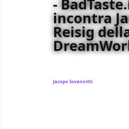
- BadTaste.
incontra J
Reisig dell
DreamWor
Alla View Conference 2015 abbiamo
Reisig, Head of Characters Anima
Animation Studios, che ci ha parla
Jacopo Iovannitti
/ 01 nov 2015