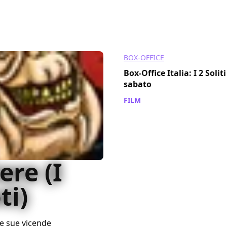
BOX-OFFICE
Box-Office Italia: I 2 Soliti
sabato
FILM
/ 23 dic 2012
ere (I
ti)
le sue vicende