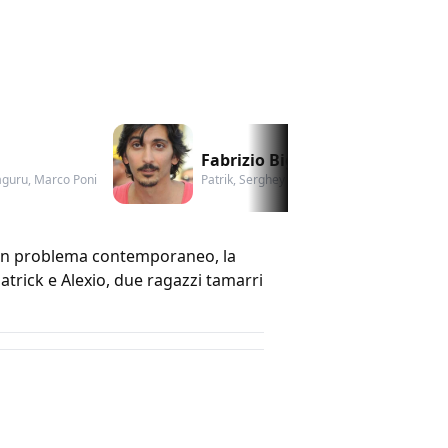
Fabrizio Biggio
raguru, Marco Poni
Patrik, Serghey detto "Lo Zar", Padre Boy, Gi
n un problema contemporaneo, la
atrick e Alexio, due ragazzi tamarri