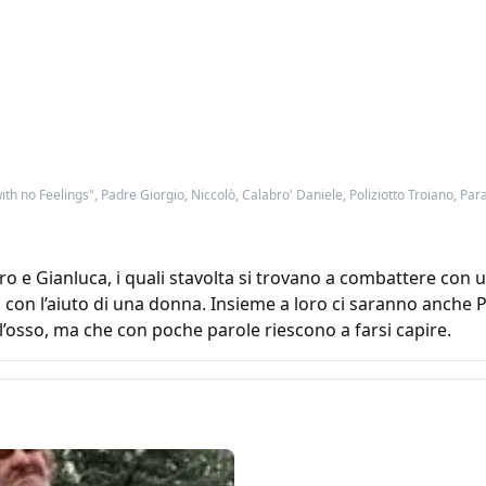
ith no Feelings", Padre Giorgio, Niccolò, Calabro' Daniele, Poliziotto Troiano, Pa
ro e Gianluca, i quali stavolta si trovano a combattere co
con l’aiuto di una donna. Insieme a loro ci saranno anche P
l’osso, ma che con poche parole riescono a farsi capire.