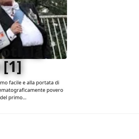
ioti, la
[1]
smo facile e alla portata di
cinematograficamente povero
del primo...