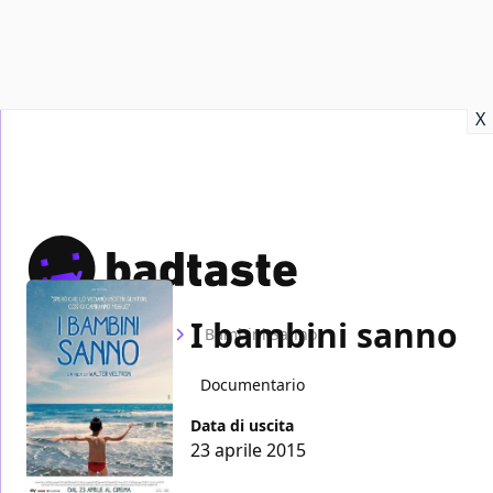
Recensioni
Format video
Marvel
Netflix
Disney+
Prime
X
I bambini sanno
Home
Film
I Bambini Sanno
Documentario
Data di uscita
23 aprile 2015