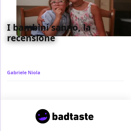
I bambini sanno, la
recensione
Tutti in I bambini sanno ripetono ciò che hanno
sentito dire. Per i bambini sono le frasi degli adulti,
per il film i luoghi comuni della peggior televisione
Gabriele Niola
/ 20 apr 2015