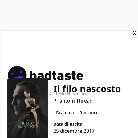
Recensioni
Format video
Marvel
Netflix
Disney+
Prime
X
Il filo nascosto
Home
Film
Il Filo Nascosto
Phantom Thread
Dramma
Romance
Data di uscita
25 dicembre 2017