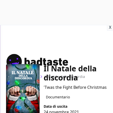
Recensioni
Format video
Marvel
Netflix
Disney+
Prime
X
Il Natale della
discordia
Home
Film
Il Natale della discordia
'Twas the Fight Before Christmas
Documentario
Data di uscita
24 novembre 2021