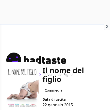
Recensioni
Format video
Marvel
Netflix
Disney+
Prime
X
Il nome del
Home
Film
Il Nome del Figlio
figlio
Commedia
Data di uscita
22 gennaio 2015