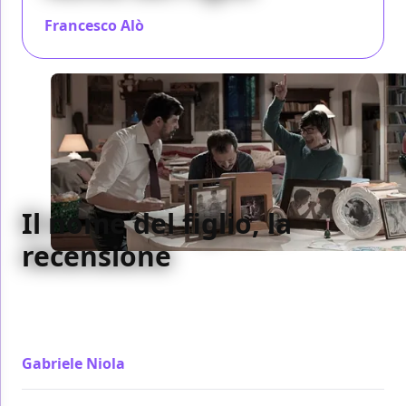
Francesco Alò
/ 21 gen 2015
Il nome del figlio, la
recensione
Deviando non poco dal film originale francese Il
nome del figlio quell'intreccio familiare lo usa per
leggere il nostro rapporto irrisolto con il passato
Gabriele Niola
/ 19 gen 2015