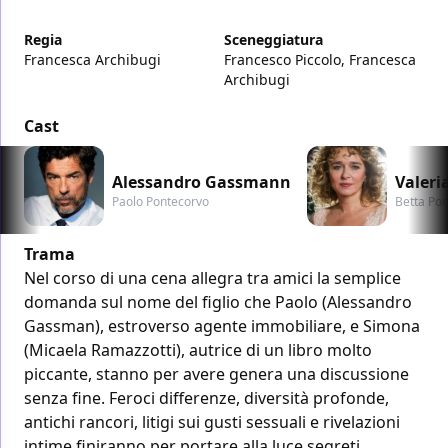
Regia
Sceneggiatura
Francesca Archibugi
Francesco Piccolo, Francesca
Archibugi
Cast
Alessandro Gassmann
Valeri
Paolo Pontecorvo
Betta Po
Trama
Nel corso di una cena allegra tra amici la semplice
domanda sul nome del figlio che Paolo (Alessandro
Gassman), estroverso agente immobiliare, e Simona
(Micaela Ramazzotti), autrice di un libro molto
piccante, stanno per avere genera una discussione
senza fine. Feroci differenze, diversità profonde,
antichi rancori, litigi sui gusti sessuali e rivelazioni
intime finiranno per portare alla luce segreti