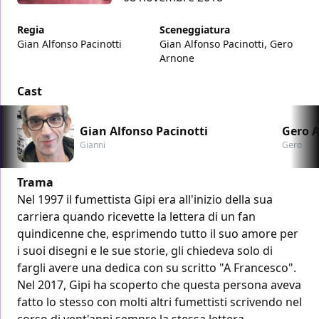
Regia
Sceneggiatura
Gian Alfonso Pacinotti
Gian Alfonso Pacinotti, Gero
Arnone
Cast
Gian Alfonso Pacinotti
Gero 
Gianni
Gero
Trama
Nel 1997 il fumettista Gipi era all'inizio della sua
carriera quando ricevette la lettera di un fan
quindicenne che, esprimendo tutto il suo amore per
i suoi disegni e le sue storie, gli chiedeva solo di
fargli avere una dedica con su scritto "A Francesco".
Nel 2017, Gipi ha scoperto che questa persona aveva
fatto lo stesso con molti altri fumettisti scrivendo nel
corso di vent'anni sempre la stessa lettera,