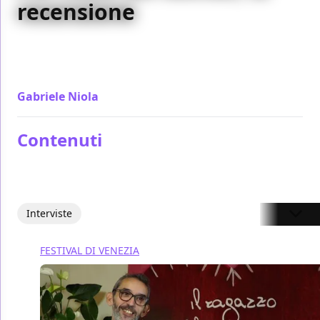
recensione
Storia della lavorazione di un film nel film tratta da
un spunto vero, Il Ragazzo Più Felice Del Mondo era
veramente troppo difficile da fare
Gabriele Niola
/ 12 set 2018
Contenuti
Interviste
FESTIVAL DI VENEZIA