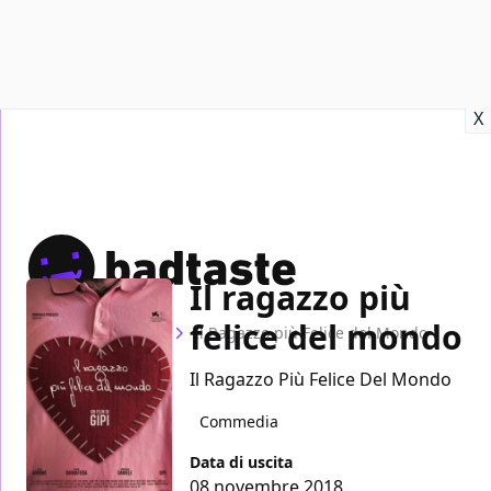
Recensioni
Format video
Marvel
Netflix
Disney+
Prime
X
Il ragazzo più
felice del mondo
Home
Film
Il Ragazzo più Felice del Mondo
Il Ragazzo Più Felice Del Mondo
Commedia
Data di uscita
08 novembre 2018