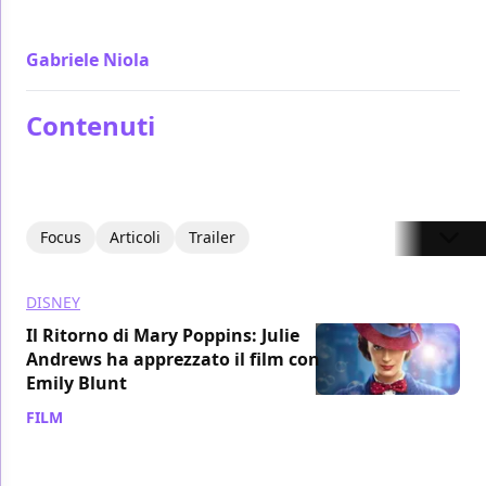
incidere mai
Gabriele Niola
/ 19 dic 2018
Contenuti
Focus
Articoli
Trailer
DISNEY
Il Ritorno di Mary Poppins: Julie
Andrews ha apprezzato il film con
Emily Blunt
FILM
/ 29 ott 2019