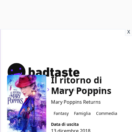
Recensioni
Format video
Marvel
Netflix
Disney+
Prime
X
Il ritorno di
Mary Poppins
Home
Film
Il Ritorno di Mary Poppins
Mary Poppins Returns
Fantasy
Famiglia
Commedia
Data di uscita
13 dicembre 2018