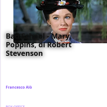
Bad School - Mary
Poppins, di Robert
Stevenson
Il Bad School della settimana è Mary Poppins,
capolavoro musical con interventi d'animazione
diretto nel 1964 da Robert Stevenson con Julie
Andrews e Dick Van Dyke
Francesco Alò
/ 23 dic 2018
BOX-OFFICE