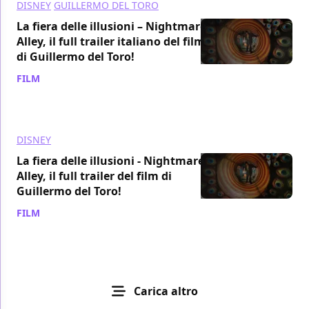
DISNEY
GUILLERMO DEL TORO
La fiera delle illusioni – Nightmare
Alley, il full trailer italiano del film
di Guillermo del Toro!
FILM
/ 19 nov 2021
DISNEY
La fiera delle illusioni - Nightmare
Alley, il full trailer del film di
Guillermo del Toro!
FILM
/ 18 nov 2021
Carica altro