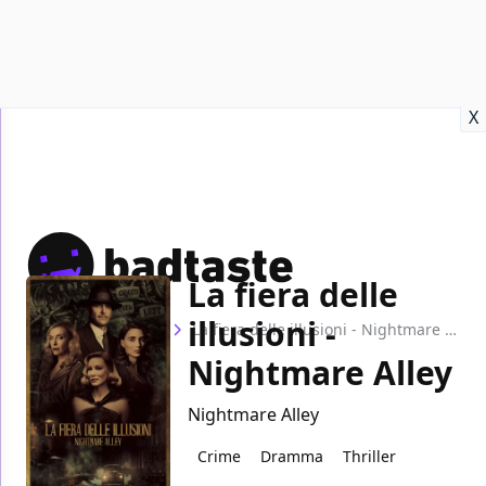
Recensioni
Format video
Marvel
Netflix
Disney+
Prime
X
La fiera delle
illusioni -
Home
Film
La fiera delle illusioni - Nightmare Alley
Nightmare Alley
Nightmare Alley
Crime
Dramma
Thriller