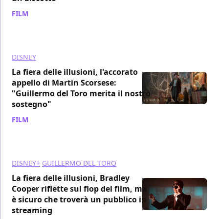
FILM
/ 23 gen 2022
DISNEY
La fiera delle illusioni, l'accorato
appello di Martin Scorsese:
"Guillermo del Toro merita il nostro
sostegno"
FILM
/ 22 gen 2022
DISNEY+
GUILLERMO DEL TORO
La fiera delle illusioni, Bradley
Cooper riflette sul flop del film, ma
è sicuro che troverà un pubblico in
streaming