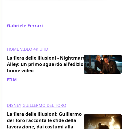
La fiera delle illusioni è un’opera sontuosa che usa la
sua bellezza per mascherare una certa freddezza di
fondo
Gabriele Ferrari
/ 20 mar 2022
HOME VIDEO
4K UHD
La fiera delle illusioni - Nightmare
Alley: un primo sguardo all'edizione
home video
FILM
/ 13 feb 2022
DISNEY
GUILLERMO DEL TORO
La fiera delle illusioni: Guillermo
del Toro racconta le sfide della
lavorazione, dai costumi alla