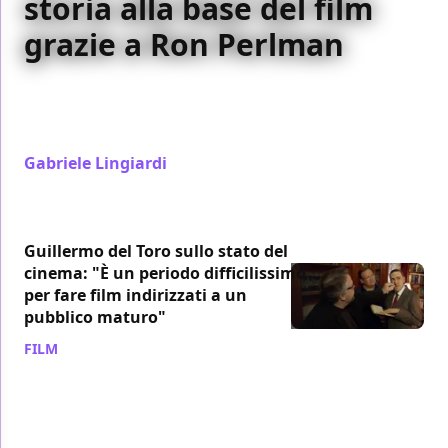
storia alla base del film
grazie a Ron Perlman
È stato Ron Perlman a suggerire a Guillermo del
Toro di leggere La fiera delle illusioni e vedere il film
del 1947 per farne un remake
Gabriele Lingiardi
/ 29 gen 2022
Guillermo del Toro sullo stato del
cinema: "È un periodo difficilissimo
per fare film indirizzati a un
pubblico maturo"
FILM
/ 29 gen 2022