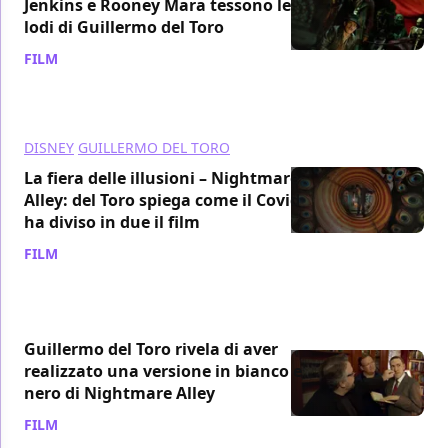
Jenkins e Rooney Mara tessono le
lodi di Guillermo del Toro
FILM
/ 07 dic 2021
DISNEY
GUILLERMO DEL TORO
La fiera delle illusioni – Nightmare
Alley: del Toro spiega come il Covid
ha diviso in due il film
FILM
/ 05 dic 2021
Guillermo del Toro rivela di aver
realizzato una versione in bianco e
nero di Nightmare Alley
FILM
/ 04 dic 2021