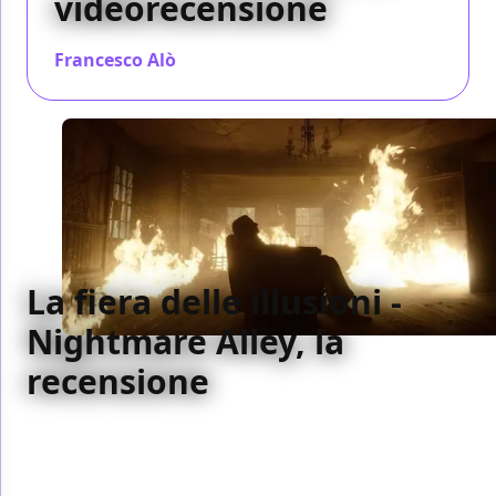
videorecensione
Francesco Alò
/ 27 gen 2022
La fiera delle illusioni -
Nightmare Alley, la
recensione
Il film più magistrale di Guillermo Del Toro, quello in
cui il suo controllo è totale e ogni nuances è al suo
posto per creare un castello perfetto