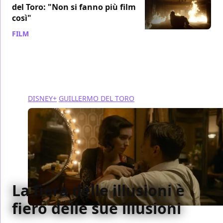
del Toro: "Non si fanno più film
così"
FILM
/ 24 mar 2022
DISNEY+
GUILLERMO DEL TORO
La fiera delle illusioni è
fiero delle sue illusioni