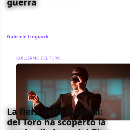
guerra
Nightmare Alley racconta la fine dell'innocenza
proprio come Balzac lo faceva nel suo romanzo di
de-formazione Illusioni Perdute
Gabriele Lingiardi
/ 30 gen 2022
GUILLERMO DEL TORO
La fiera delle illusioni:
del Toro ha scoperto la