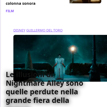
colonna sonora
FILM
/ 30 gen 2022
DISNEY
GUILLERMO DEL TORO
Le illusioni di
Nightmare Alley sono
quelle perdute nella
grande fiera della