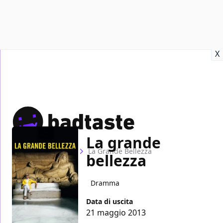
Recensioni
Format video
Marvel
Netflix
Disney+
Prime
X
La grande
Home
Film
La Grande Bellezza
bellezza
Dramma
Data di uscita
21 maggio 2013