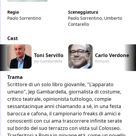
Regia
Sceneggiatura
Paolo Sorrentino
Paolo Sorrentino, Umberto
Contarello
Cast
Toni Servillo
Carlo Verdone
Jep Gambardella
Romano
Trama
Scrittore di un solo libro giovanile, "L'apparato
umano", Jep Gambardella, giornalista di costume,
critico teatrale, opinionista tuttologo, compie
sessantacinque anni chiamando a sé, in una festa
barocca e cafona, il campionario freaks di amici e
conoscenti con cui ama trascorrere infinite serate
sul bordo del suo terrazzo con vista sul Colosseo.
Trasferitosi a Roma in giovane età, come un novello