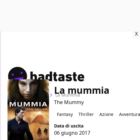
Recensioni
Format video
Marvel
Netflix
Disney+
Prime
X
La mummia
Home
Film
La Mummia
The Mummy
Fantasy
Thriller
Azione
Avventur
Data di uscita
06 giugno 2017