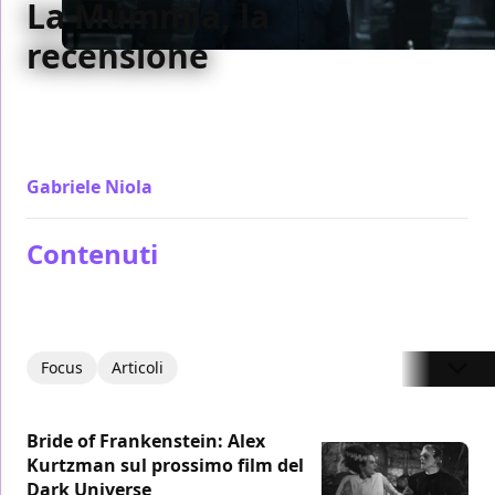
La Mummia, la
recensione
Pensato come una origin story mascherata da film
d'avventura, La Mummia è un calcio d'inizio di un
nuovo universo condiviso che lascia soddisfatti
Gabriele Niola
/ 08 giu 2017
Contenuti
Focus
Articoli
Bride of Frankenstein: Alex
Kurtzman sul prossimo film del
Dark Universe