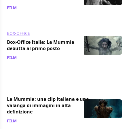
FILM
/ 09 giu 2017
BOX-OFFICE
Box-Office Italia: La Mummia
debutta al primo posto
FILM
/ 09 giu 2017
La Mummia: una clip italiana e una
valanga di immagini in alta
definizione
FILM
/ 07 giu 2017