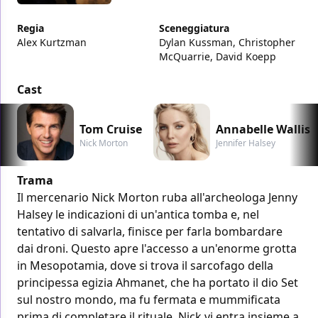
Regia
Sceneggiatura
Alex Kurtzman
Dylan Kussman, Christopher
McQuarrie, David Koepp
Cast
Tom Cruise
Annabelle Wallis
Nick Morton
Jennifer Halsey
Trama
Il mercenario Nick Morton ruba all'archeologa Jenny
Halsey le indicazioni di un'antica tomba e, nel
tentativo di salvarla, finisce per farla bombardare
dai droni. Questo apre l'accesso a un'enorme grotta
in Mesopotamia, dove si trova il sarcofago della
principessa egizia Ahmanet, che ha portato il dio Set
sul nostro mondo, ma fu fermata e mummificata
prima di completare il rituale. Nick vi entra insieme a