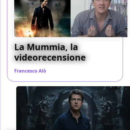
La Mummia, la
videorecensione
Francesco Alò
/ 08 giu 2017