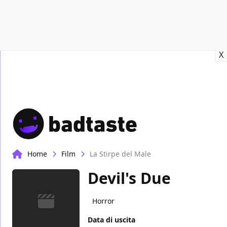
Recensioni
Format video
Marvel
Netflix
Disney+
Prime
X
Home
Film
La Stirpe del Male
Devil's Due
Horror
Data di uscita