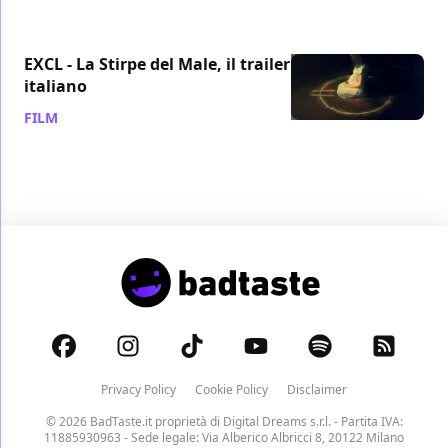
EXCL - La Stirpe del Male, il trailer
italiano
FILM
/ 21 nov 2013
Privacy Policy
Cookie Policy
Disclaimer
© 2026 BadTaste.it proprietà di
Digital Dreams s.r.l.
- Partita IVA:
11885930963 - Sede legale: Via Alberico Albricci 8, 20122 Milano