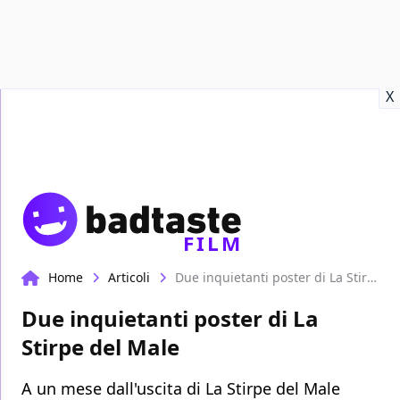
Recensioni
Format video
Marvel
Netflix
Disney+
Prime
X
FILM
Home
Articoli
Due inquietanti poster di La Stirpe del Male
Due inquietanti poster di La
Stirpe del Male
A un mese dall'uscita di La Stirpe del Male