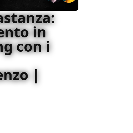
astanza:
ento in
g con i
enzo |
e con i registi: questa sera
La terra dell'abbastanza
o D'Innocenzo
 10 mag 2020