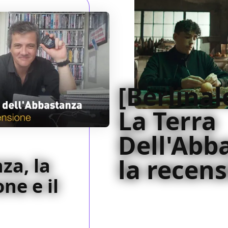
[Berlinal
La Terra
Dell'Abb
za, la
la recen
ne e il
Senza un secondo di più di 
Terra Dell'Abbastanza sarà c
esordio del 2018