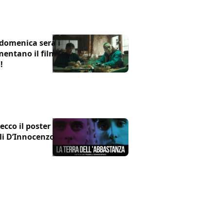
 domenica sera i
entano il film in
!
ecco il poster
lli D’Innocenzo