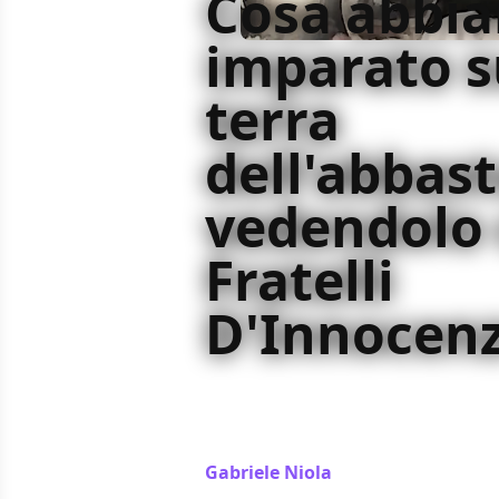
Cosa abbi
imparato s
terra
dell'abbas
vedendolo 
Fratelli
D'Innocen
Durante la visione di La Terra Dell'A
D'Innocenzo si sono sbottonati sul
Thomas Anderson
Gabriele Niola
/ 11 mag 2020