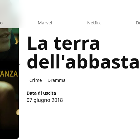
eo
Marvel
Netflix
D
La terra
dell'abbast
'abbastanza
Crime
Dramma
Data di uscita
07 giugno 2018