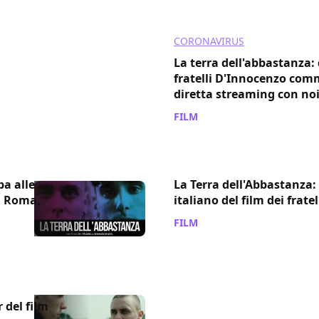
CORONAVIRUS
La terra dell'abbastanza:
fratelli D'Innocenzo comm
diretta streaming con noi
FILM
/ 08 mag 2020
pa alle
La Terra dell'Abbastanza: 
 a Roma,
italiano del film dei frate
FILM
/ 12 mag 2018
r del film