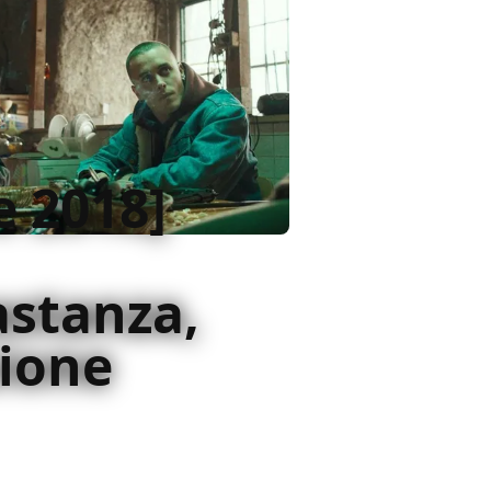
e 2018]
astanza,
sione
quanto non sia necessario La
on buona probabilità il miglior