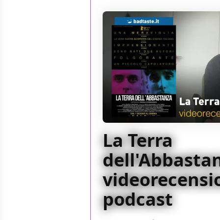
La Terra
dell'Abbastan
videorecensio
podcast