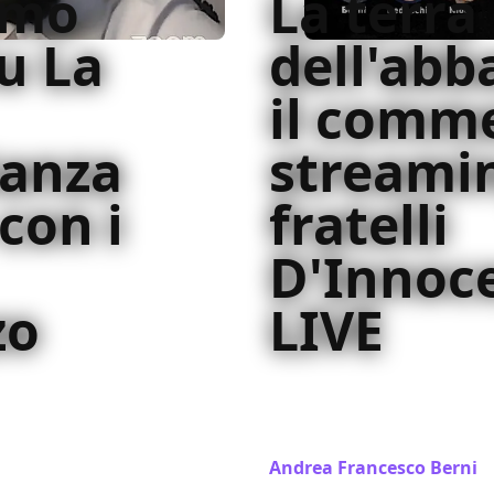
amo
La terra
u La
dell'abb
il comm
tanza
streamin
con i
fratelli
D'Innoc
zo
LIVE
bbastanza i fratelli
Continuano le nostre dirett
l'incontro con Paul
commentiamo in streaming 
insieme a Fabio e Damian
Andrea Francesco Berni
/