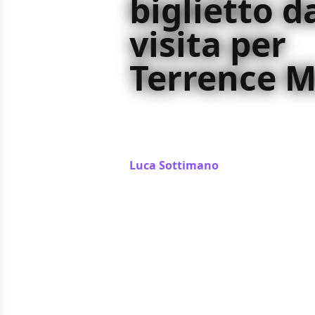
biglietto d
visita per
Terrence M
La vita nascosta di Terrence Malick
perché non è un buon biglietto da 
capace di ben altro
Luca Sottimano
/ 24 apr 2022