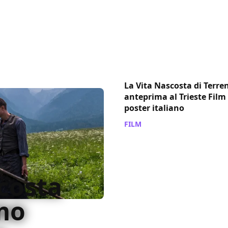
La Vita Nascosta di Terre
anteprima al Trieste Film F
poster italiano
FILM
/ 17 gen 2020
scosta
mo