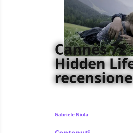
Cannes 72 
Hidden Life
recensione
La vera storia di un disertore raccon
Terrence Malick. Ma A Hidden Life 
controversa, da discutere, si dimo
Gabriele Niola
/ 21 mag 2019
Contenuti