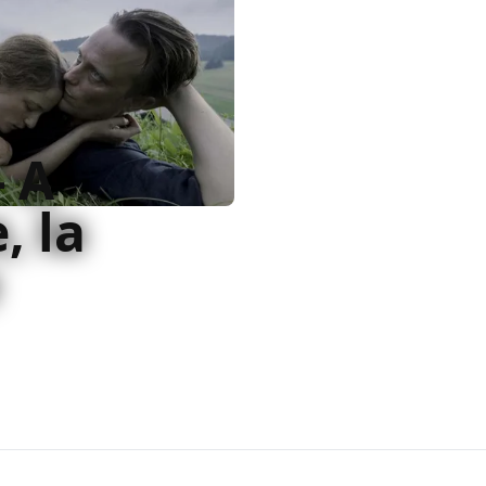
- A
, la
tata nello stile di
alle prese con materia
stra spuntato