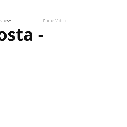
isney+
Prime Video
osta -