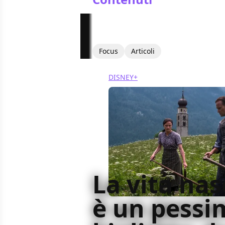
Focus
Articoli
DISNEY+
La vita na
è un pessi