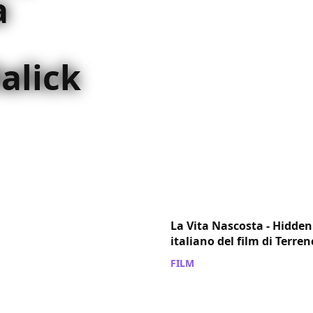
a
alick
 arriva su Disney +: ecco
visita per un autore
La Vita Nascosta - Hidden L
italiano del film di Terre
FILM
/ 15 set 2019