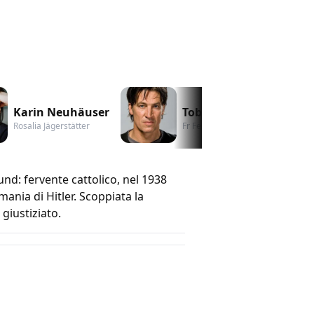
Karin Neuhäuser
Tobias Moretti
Rosalia Jägerstätter
Fr Ferdinand Fürthauer
und: fervente cattolico, nel 1938
mania di Hitler. Scoppiata la
giustiziato.