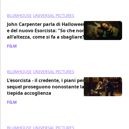
BLUMHOUSE
UNIVERSAL PICTURES
John Carpenter parla di Halloween
e del nuovo Esorcista: "So che non è
all'altezza, come si fa a sbagliare?"
FILM
/ 12 ott 2023
BLUMHOUSE
UNIVERSAL PICTURES
L'esorcista - il credente, i piani per il
sequel proseguono nonostante la
tiepida accoglienza
FILM
/ 11 ott 2023
BLUMHOUSE
UNIVERSAL PICTURES