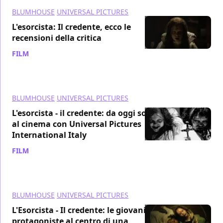
BLUMHOUSE
UNIVERSAL PICTURES
L'esorcista: Il credente, ecco le
recensioni della critica
FILM
/ 05 ott 2023
BLUMHOUSE
UNIVERSAL PICTURES
L'esorcista - il credente: da oggi solo
al cinema con Universal Pictures
International Italy
FILM
/ 05 ott 2023
BLUMHOUSE
UNIVERSAL PICTURES
L'Esorcista - Il credente: le giovani
protagoniste al centro di una