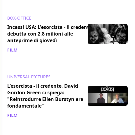
BOX-OFFICE
Incassi USA: L'esorcista - il credente
debutta con 2.8 milioni alle
anteprime di giovedì
FILM
/ 06 ott 2023
UNIVERSAL PICTURES
L'esorcista - il credente, David
Gordon Green ci spiega:
"Reintrodurre Ellen Burstyn era
fondamentale"
FILM
/ 06 ott 2023