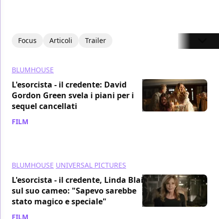
Focus
Articoli
Trailer
BLUMHOUSE
L'esorcista - il credente: David
Gordon Green svela i piani per i
sequel cancellati
FILM
/ 06 set 2024
BLUMHOUSE
UNIVERSAL PICTURES
L'esorcista - il credente, Linda Blair
sul suo cameo: "Sapevo sarebbe
stato magico e speciale"
FILM
/ 22 dic 2023