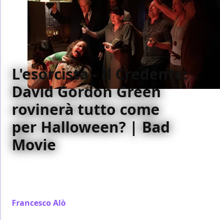
L'esorcista - Il Credente:
David Gordon Green
rovinerà tutto come
per Halloween? | Bad
Movie
Il Bad Movie della settimana è L'esorcista - Il
credente diretto da David Gordon Green, al cinema
dal 5 ottobre
Francesco Alò
/ 08 ott 2023