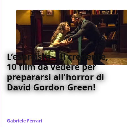
L’esorcista – Il credente,
10 film da vedere per
prepararsi all'horror di
David Gordon Green!
L’esorcista – Il credente riporta al cinema l’opera di
Friedkin: ecco 10 film da guardare in preparazione (o
dopo la visione, se preferite)
Gabriele Ferrari
/ 07 ott 2023