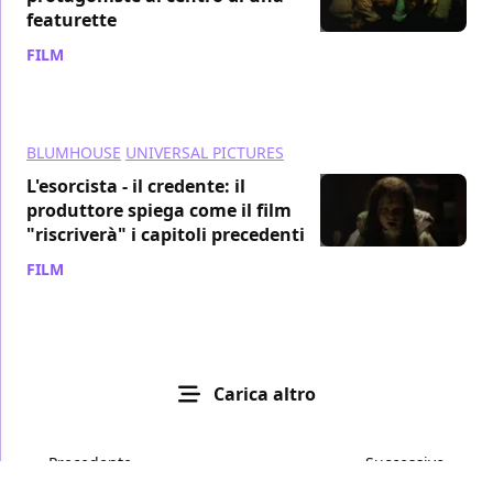
featurette
FILM
/ 04 ott 2023
BLUMHOUSE
UNIVERSAL PICTURES
L'esorcista - il credente: il
produttore spiega come il film
"riscriverà" i capitoli precedenti
FILM
/ 02 ott 2023
Carica altro
Precedente
Successivo