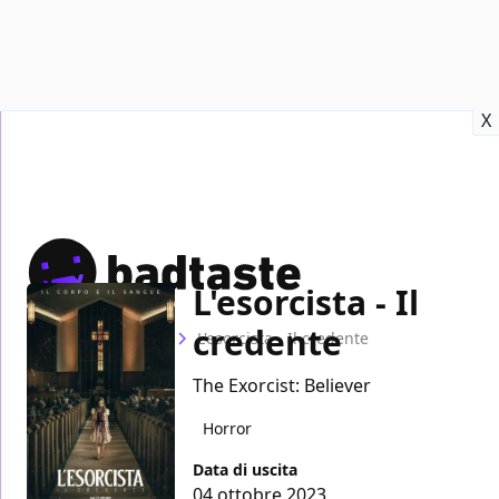
Recensioni
Format video
Marvel
Netflix
Disney+
Prime
X
L'esorcista - Il
credente
Home
Film
L'esorcista - Il credente
The Exorcist: Believer
Horror
Data di uscita
04 ottobre 2023