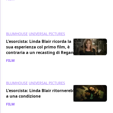
BLUMHOUSE
UNIVERSAL PICTURES
L'esorcista: Linda Blair ricorda la
sua esperienza col primo film, è
contraria a un recasting di Regan
FILM
/ 03 dic 2023
BLUMHOUSE
UNIVERSAL PICTURES
L'esorcista: Linda Blair ritornerebbe
a una condizione
FILM
/ 01 dic 2023