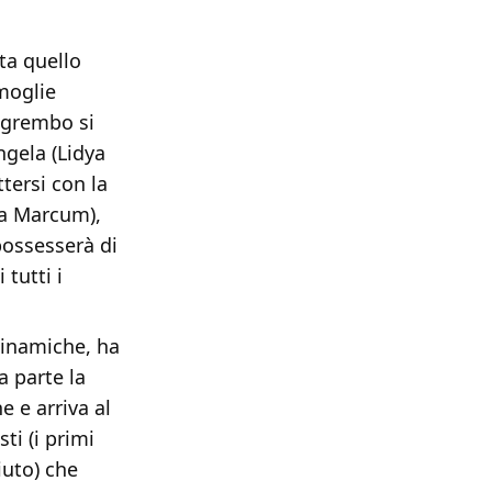
ta quello
 moglie
 grembo si
ngela (Lidya
tersi con la
ia Marcum),
possesserà di
 tutti i
dinamiche, ha
a parte la
e e arriva al
i (i primi
iuto) che