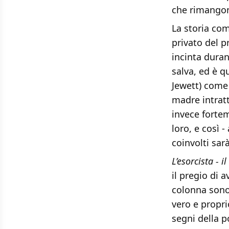
che rimangon
La storia com
privato del p
incinta dura
salva, ed è q
Jewett) come 
madre intratt
invece fortem
loro, e così -
coinvolti sarà
L’esorcista - i
il pregio di 
colonna sonor
vero e propri
segni della 