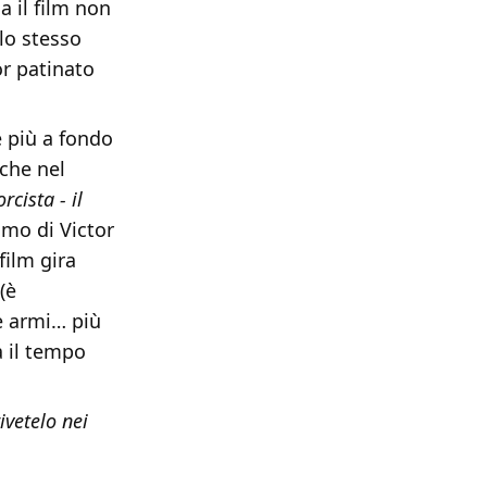
a il film non
lo stesso
r patinato
 più a fondo
 che nel
rcista - il
smo di Victor
ilm gira
(è
e armi… più
a il tempo
ivetelo nei