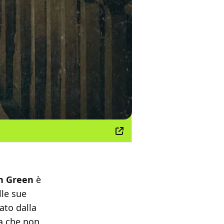
n Green
è
lle sue
ato dalla
na che non