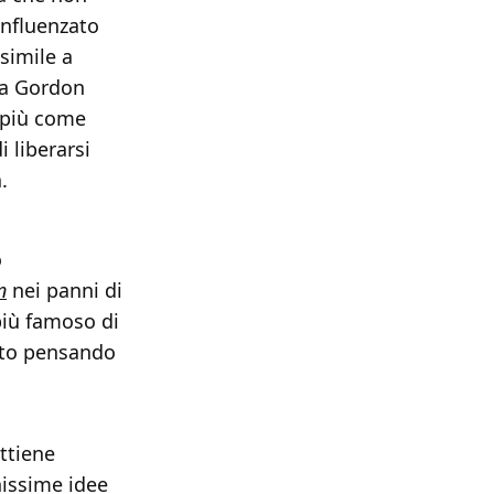
influenzato
simile a
ia Gordon
a più come
i liberarsi
.
o
n
nei panni di
più famoso di
utto pensando
attiene
nissime idee