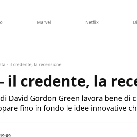
eo
Marvel
Netflix
D
ista - il credente, la recensione
 - il credente, la re
te di David Gordon Green lavora bene di 
uppare fino in fondo le idee innovative 
 19:09