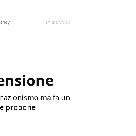
isney+
Prime Video
censione
citazionismo ma fa un
che propone