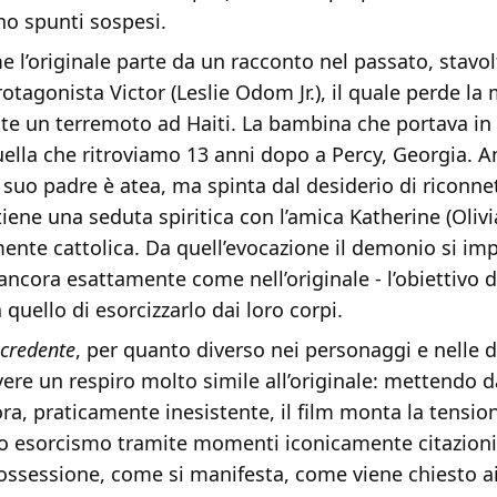
o spunti sospesi.
e l’originale parte da un racconto nel passato, stavol
rotagonista Victor (Leslie Odom Jr.), il quale perde la
nte un terremoto ad Haiti. La bambina che portava in
uella che ritroviamo 13 anni dopo a Percy, Georgia. A
suo padre è atea, ma spinta dal desiderio di riconnet
iene una seduta spiritica con l’amica Katherine (Oliv
ente cattolica. Da quell’evocazione il demonio si im
 ancora esattamente come nell’originale - l’obiettivo di
 quello di esorcizzarlo dai loro corpi.
l credente
, per quanto diverso nei personaggi e nelle 
avere un respiro molto simile all’originale: mettendo d
a, praticamente inesistente, il film monta la tension
o esorcismo tramite momenti iconicamente citazionist
possessione, come si manifesta, come viene chiesto a