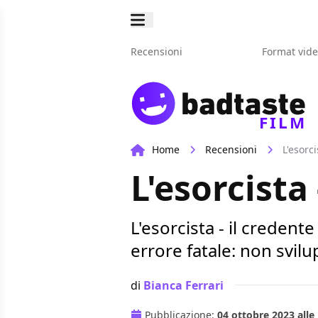
Recensioni
Format vid
FILM
Home
Recensioni
L'esorc
L'esorcista
L'esorcista - il creden
errore fatale: non svil
di
Bianca Ferrari
Pubblicazione:
04 ottobre 2023 alle