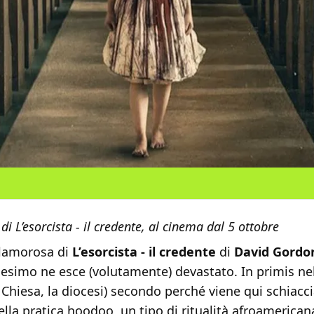
di L’esorcista - il credente, al cinema dal 5 ottobre
clamorosa di
L’esorcista - il credente
di
David Gordo
anesimo ne esce (volutamente) devastato. In primis ne
la Chiesa, la diocesi) secondo perché viene qui schiacci
ella pratica hoodoo, un tipo di ritualità afroamerica