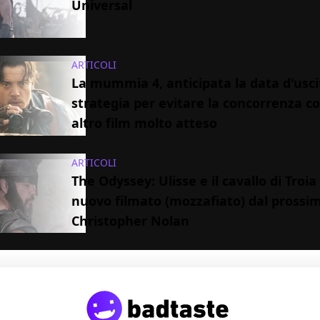
Universal
ARTICOLI
La mummia 4, anticipata la data d'uscit
strategia per evitare la concorrenza c
altro film molto atteso
ARTICOLI
The Odyssey: Ulisse e il cavallo di Troia
nuovo filmato (mozzafiato) dal prossim
Christopher Nolan