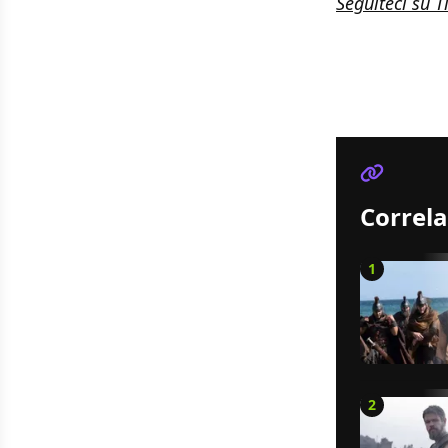
Seguiteci su T
Correla
1
2