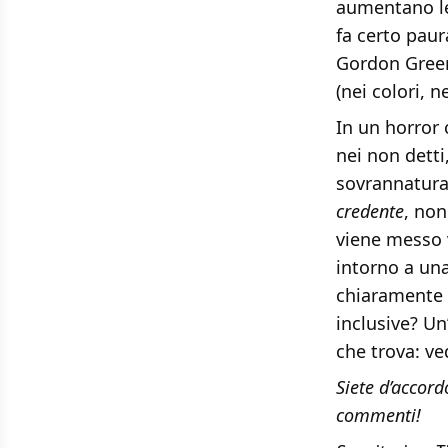
aumentano le 
fa certo paur
Gordon Green
(nei colori, n
In un horror
nei non detti
sovrannatura
credente
, non
viene messo 
intorno a una
chiaramente 
inclusive? Un
che trova: v
Siete d’accord
commenti!