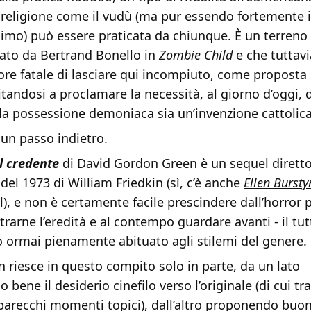
religione come il vudù (ma pur essendo fortemente 
simo) può essere praticata da chiunque. È un terreno 
rato da Bertrand Bonello in
Zombie Child
e che tuttav
rore fatale di lasciare qui incompiuto, come propost
itandosi a proclamare la necessità, al giorno d’oggi, d
 la possessione demoniaca sia un’invenzione cattolica
un passo indietro.
il credente
di David Gordon Green è un sequel dirett
 del 1973 di William Friedkin (sì, c’è anche
Ellen Bursty
), e non è certamente facile prescindere dall’horror 
, trarne l’eredità e al contempo guardare avanti - il t
o ormai pienamente abituato agli stilemi del genere.
 riesce in questo compito solo in parte, da un lato
 bene il desiderio cinefilo verso l’originale (di cui tr
parecchi momenti topici), dall’altro proponendo buo