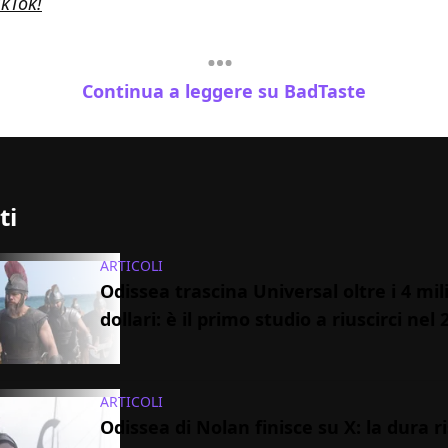
ikTok!
Continua a leggere su BadTaste
ti
ARTICOLI
Odissea trascina Universal oltre i 4 mili
dollari: è il primo studio a riuscirci nel 
ARTICOLI
Odissea di Nolan finisce su X: la dura r