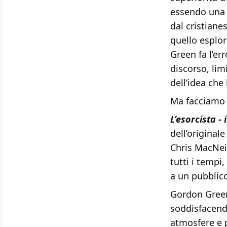
essendo una 
dal cristiane
quello esplo
Green fa l’er
discorso, lim
dell’idea che
Ma facciamo 
L’esorcista - 
dell’originale
Chris MacNeil
tutti i tempi
a un pubblic
Gordon Green
soddisfacendo
atmosfere e 