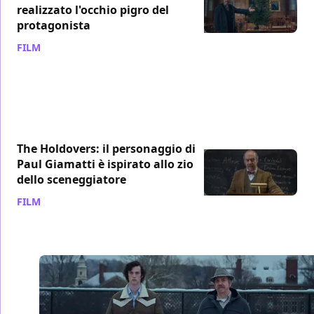
realizzato l'occhio pigro del
protagonista
FILM
/ 10 mar 2024
The Holdovers: il personaggio di
Paul Giamatti è ispirato allo zio
dello sceneggiatore
FILM
/ 03 feb 2024