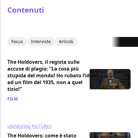
Contenuti
Focus
Interviste
Articoli
The Holdovers, il regista sulle
accuse di plagio: “La cosa più
stupida del mondo! Ho rubato l’idea
ad un film del 1935, non a quel
tizio!”
FILM
/ 21 ago 2024
UNIVERSAL PICTURES
The Holdovers: come è stato