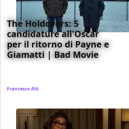
The Holdovers: 5
candidature all'Oscar
per il ritorno di Payne e
Giamatti | Bad Movie
Il Bad Movie della settimana è The Holdovers -
Lezioni di vita di Alexander Payne, candidato a
cinque premi Oscar
Francesco Alò
/ 23 gen 2024