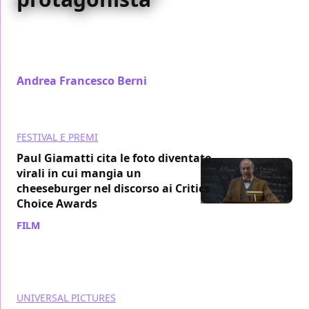
Abbiamo incontrato Paul Giamatti, protagonista di
The Holdovers - Lezioni di vita, il nuovo film di
Alexander Payne
Andrea Francesco Berni
/ 19 gen 2024
FESTIVAL E PREMI
Paul Giamatti cita le foto diventate
virali in cui mangia un
cheeseburger nel discorso ai Critics
Choice Awards
FILM
/ 15 gen 2024
UNIVERSAL PICTURES