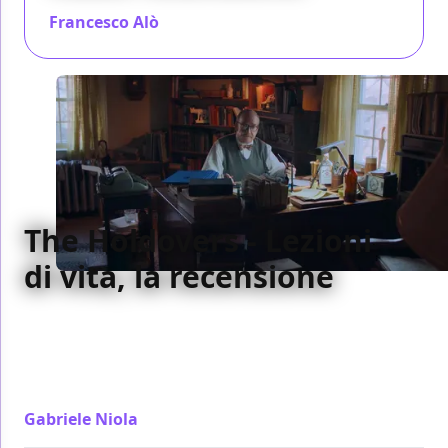
Francesco Alò
/ 03 dic 2023
The Holdovers - Lezioni
di vita, la recensione
La recensione di Lezioni di vita, il nuovo film di
Alexander Payne che torna a lavorare con Paul
Giamatti nel ruolo protagonista, tutto in stile anni
'70
Gabriele Niola
/ 28 nov 2023