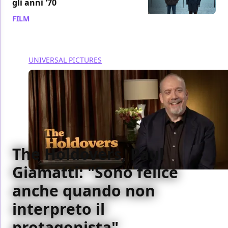
gli anni '70
FILM
/ 21 gen 2024
UNIVERSAL PICTURES
The Holdovers, Paul
Giamatti: "Sono felice
anche quando non
interpreto il
protagonista"