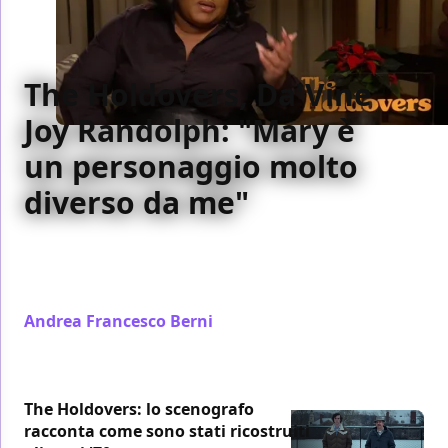
The Holdovers, Da'Vine
Joy Randolph: "Mary è
un personaggio molto
diverso da me"
Abbiamo incontrato Da'Vine Joy Randolph, tra i
protagonisti di The Holdovers - Lezioni di vita di
Alexander Payne...
Andrea Francesco Berni
/ 22 gen 2024
The Holdovers: lo scenografo
racconta come sono stati ricostruiti