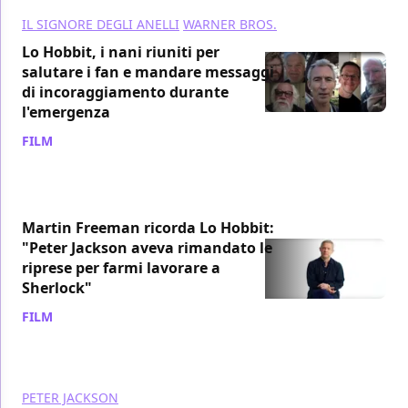
IL SIGNORE DEGLI ANELLI
WARNER BROS.
Lo Hobbit, i nani riuniti per
salutare i fan e mandare messaggi
di incoraggiamento durante
l'emergenza
FILM
/ 07 mag 2020
Martin Freeman ricorda Lo Hobbit:
"Peter Jackson aveva rimandato le
riprese per farmi lavorare a
Sherlock"
FILM
/ 07 mar 2020
PETER JACKSON