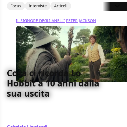
Focus
Interviste
Articoli
IL SIGNORE DEGLI ANELLI
PETER JACKSON
Cosa ci ricorda Lo
Hobbit a 10 anni dalla
sua uscita
Lo Hobbit usciva 10 anni fa e ha insegnato molte
cose involontariamente. La più importante di tutte:
come essere spettatori
Gabriele Lingiardi