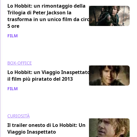
Lo Hobbit: un rimontaggio della
Trilogia di Peter Jackson la
trasforma in un unico film da circa
5 ore
FILM
/ 27 dic 2019
BOX-OFFICE
Lo Hobbit: un Viaggio Inaspettato è
il film più piratato del 2013
FILM
/ 31 dic 2013
CURIOSITÀ
Il trailer onesto di Lo Hobbit: Un
Viaggio Inaspettato