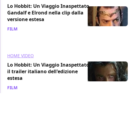
Lo Hobbit: Un Viaggio Inaspettato,
Gandalf e Elrond nella clip dalla
versione estesa
FILM
/ 03 nov 2013
HOME VIDEO
Lo Hobbit: Un Viaggio Inaspettato,
il trailer italiano dell'edizione
estesa
FILM
/ 29 ott 2013
HOME VIDEO
Bilbo e i fuochi d'artificio di Gandalf
in una clip dall'edizione estesa dello