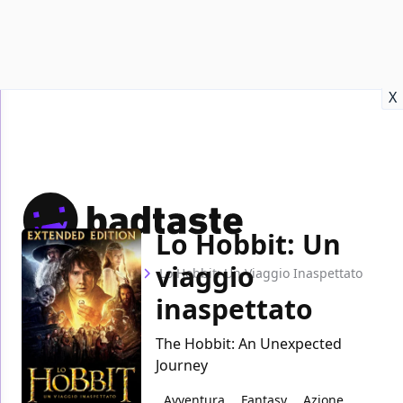
Recensioni
Format video
Marvel
Netflix
Disney+
Prime
X
Lo Hobbit: Un
viaggio
Home
Film
Lo Hobbit: Un Viaggio Inaspettato
inaspettato
The Hobbit: An Unexpected
Journey
Avventura
Fantasy
Azione