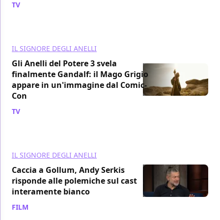
TV
/ 21 lug
IL SIGNORE DEGLI ANELLI
Gli Anelli del Potere 3 svela
finalmente Gandalf: il Mago Grigio
appare in un'immagine dal Comic-
Con
TV
/ 20 lug
IL SIGNORE DEGLI ANELLI
Caccia a Gollum, Andy Serkis
risponde alle polemiche sul cast
interamente bianco
FILM
/ 16 lug