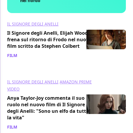
nel fiordo
IL SIGNORE DEGLI ANELLI
Il Signore degli Anelli, Elijah Wood
frena sul ritorno di Frodo nel nuovo
film scritto da Stephen Colbert
FILM
/ 08 lug
IL SIGNORE DEGLI ANELLI
AMAZON PRIME
VIDEO
Anya Taylor-Joy commenta il suo
ruolo nel nuovo film di Il Signore
degli Anelli: "Sono un elfo da tutta
la vita"
FILM
/ 05 lug