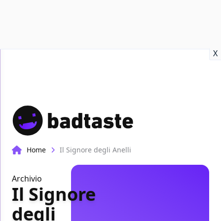
Recensioni
Format video
Marvel
Netflix
Disney+
Prime
X
Home
Il Signore degli Anelli
Archivio
Il Signore
degli