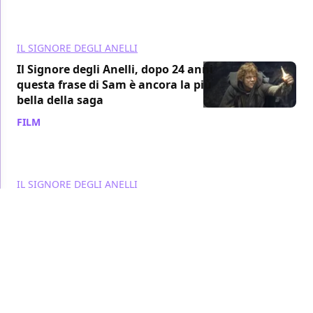
IL SIGNORE DEGLI ANELLI
Il Signore degli Anelli, dopo 24 anni
questa frase di Sam è ancora la più
bella della saga
FILM
/ 03 lug
IL SIGNORE DEGLI ANELLI
Gli Anelli del Potere 4 realizzerà un
sogno dei fan? Potremmo vedere il
personaggio più potente di Tolkien
TV
/ 04 giu