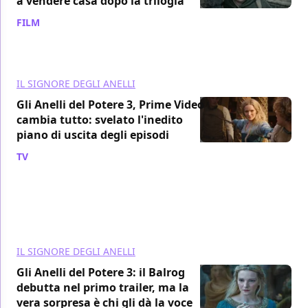
a vendere casa dopo la trilogia
FILM
/ 28 lug
IL SIGNORE DEGLI ANELLI
Gli Anelli del Potere 3, Prime Video
cambia tutto: svelato l'inedito
piano di uscita degli episodi
TV
/ 26 lug
IL SIGNORE DEGLI ANELLI
Gli Anelli del Potere 3: il Balrog
debutta nel primo trailer, ma la
vera sorpresa è chi gli dà la voce