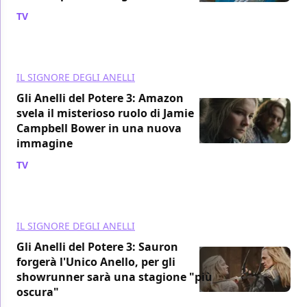
TV
/ 25 lug
IL SIGNORE DEGLI ANELLI
Gli Anelli del Potere 3: Amazon
svela il misterioso ruolo di Jamie
Campbell Bower in una nuova
immagine
TV
/ 23 lug
IL SIGNORE DEGLI ANELLI
Gli Anelli del Potere 3: Sauron
forgerà l'Unico Anello, per gli
showrunner sarà una stagione "più
oscura"