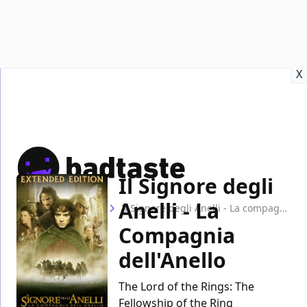
Recensioni
Format video
Marvel
Netflix
Disney+
Prime
X
Il Signore degli
Anelli - La
Home
Film
Il Signore degli Anelli - La compagnia dell'Anello
Compagnia
dell'Anello
The Lord of the Rings: The
Fellowship of the Ring