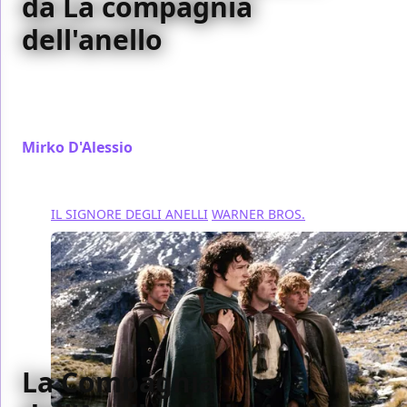
da La compagnia
dell'anello
Per i 20 anni di Il Signore degli Anelli: La compagnia
dell’Anello, passiamo in rassegna le scene tagliate ed
estese che nessuno ha visto
Mirko D'Alessio
/ 23 gen 2022
IL SIGNORE DEGLI ANELLI
WARNER BROS.
La Compagnia