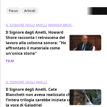
Focus
Articoli
IL SIGNORE DEGLI ANELLI
WARNER BROS.
Il Signore degli Anelli, Howard
Shore racconta i retroscena del
lavoro alla colonna sonora: "Ho
affrontato il materiale come
un'unica storia"
FILM
/ 10 ott 2024
IL SIGNORE DEGLI ANELLI
Il Signore degli Anelli, Cate
Blanchett non aveva realizzato che
l’intera trilogia sarebbe iniziata con
la voce di Galadriel