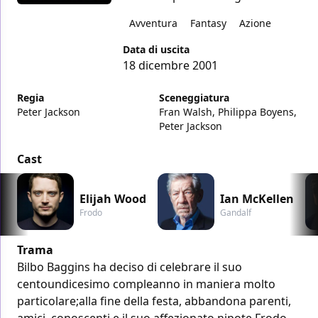
Avventura
Fantasy
Azione
Data di uscita
18 dicembre 2001
Regia
Sceneggiatura
Peter Jackson
Fran Walsh, Philippa Boyens,
Peter Jackson
Cast
Elijah Wood
Ian McKellen
Frodo
Gandalf
Trama
Bilbo Baggins ha deciso di celebrare il suo
centoundicesimo compleanno in maniera molto
particolare;alla fine della festa, abbandona parenti,
amici, conoscenti e il suo affezionato nipote Frodo,