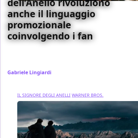
dell’Anello rivoluzionò
anche il linguaggio
promozionale
coinvolgendo i fan
Tra le tante rivoluzioni del Signore degli Anelli: La
Compagnia dell’Anello ci fu anche quella del
linguaggio tra produzione e fan
Gabriele Lingiardi
/ 22 gen 2022
IL SIGNORE DEGLI ANELLI
WARNER BROS.