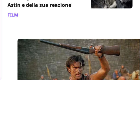
Astin e della sua reazione
FILM
/ 29 dic 2021
Dieci regali "presi dai
film" che vorremmo
ricevere per Natale
Stracciate la lista dei regali che avevate preparato,
perché ne abbiamo un’altra infinitamente superiore,
e soprattutto molto più probabile