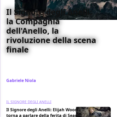
Il Signore degli Anelli:
la Compagnia
dell'Anello, la
rivoluzione della scena
finale
L'inquadratura finale di La compagnia dell'anello
firmava il blockbuster d'autore e apriva ad un
mondo di narrazione seriale nuovo
Gabriele Niola
/ 18 gen 2022
IL SIGNORE DEGLI ANELLI
Il Signore degli Anelli: Elijah Wood
torna a parlare della ferita di Sean