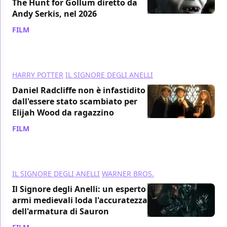
The Hunt for Gollum diretto da
Andy Serkis, nel 2026
FILM
/ 09 mag 2024
HARRY POTTER
IL SIGNORE DEGLI ANELLI
Daniel Radcliffe non è infastidito
dall'essere stato scambiato per
Elijah Wood da ragazzino
FILM
/ 23 ott 2023
IL SIGNORE DEGLI ANELLI
WARNER BROS.
Il Signore degli Anelli: un esperto di
armi medievali loda l'accuratezza
dell'armatura di Sauron