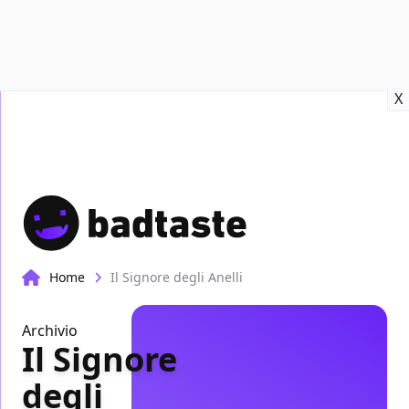
Recensioni
Format video
Marvel
Netflix
Disney+
Prime
X
Home
Il Signore degli Anelli
Archivio
Il Signore
degli