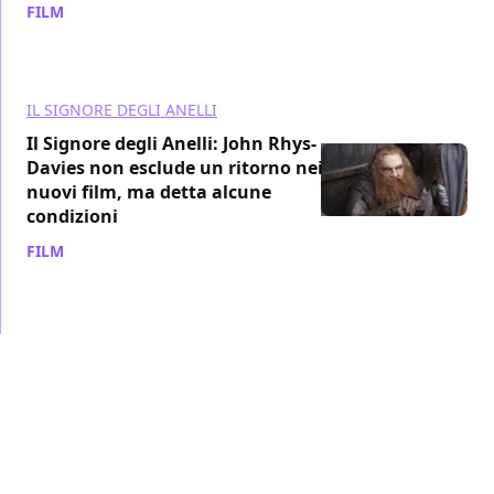
FILM
/ 09 mar
IL SIGNORE DEGLI ANELLI
Il Signore degli Anelli: John Rhys-
Davies non esclude un ritorno nei
nuovi film, ma detta alcune
condizioni
FILM
/ 12 nov 2024
AMAZON PRIME VIDEO
IL SIGNORE DEGLI
ANELLI
Gli Anelli del Potere 3, il prologo
della terza stagione potrebbe
svelare il passato di un altro
personaggio?