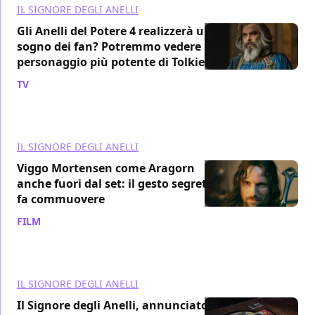
IL SIGNORE DEGLI ANELLI
Gli Anelli del Potere 4 realizzerà un
sogno dei fan? Potremmo vedere il
personaggio più potente di Tolkien
TV
/ 04 giu
IL SIGNORE DEGLI ANELLI
Viggo Mortensen come Aragorn
anche fuori dal set: il gesto segreto
fa commuovere
FILM
/ 19 mag
IL SIGNORE DEGLI ANELLI
Il Signore degli Anelli, annunciato il