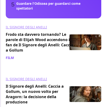
Guardare l'Odissea per guardarci come
spettatori
IL SIGNORE DEGLI ANELLI
Frodo sta davvero tornando? Le
parole di Elijah Wood accendono i
fan de Il Signore degli Anelli: Caccia
a Gollum
FILM
/ 11 mar
IL SIGNORE DEGLI ANELLI
Il Signore degli Anelli: Caccia a
Gollum, un nuovo volto per
Aragorn: la decisione della
produzione