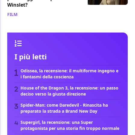
Winslet?
FILM
/ 15 apr
I più letti
Odissea, la recensione: il multiforme ingegno e
i fantasmi della coscienza
House of the Dragon 3, la recensione: un passo
deciso verso la giusta direzione
Spider-Man: come Daredevil - Rinascita ha
preparato la strada a Brand New Day
Supergirl, la recensione: una Super
protagonista per una storia fin troppo normale