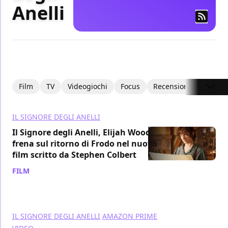
Anelli
Film
TV
Videogiochi
Focus
Recensioni
Intervi
IL SIGNORE DEGLI ANELLI
Il Signore degli Anelli, Elijah Wood
frena sul ritorno di Frodo nel nuovo
film scritto da Stephen Colbert
FILM
/ 08 lug
IL SIGNORE DEGLI ANELLI
AMAZON PRIME