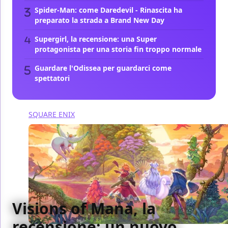
Spider-Man: come Daredevil - Rinascita ha
preparato la strada a Brand New Day
Supergirl, la recensione: una Super
protagonista per una storia fin troppo normale
Guardare l'Odissea per guardarci come
spettatori
SQUARE ENIX
Visions of Mana, la
recensione: un nuovo