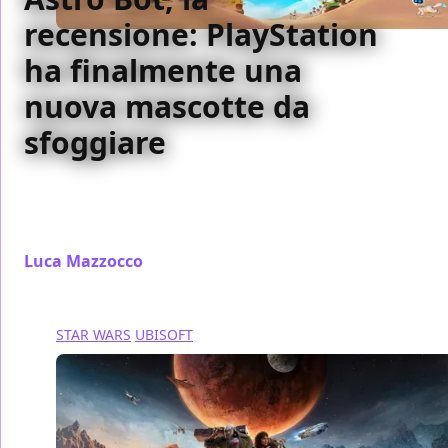
recensione: PlayStation
ha finalmente una
nuova mascotte da
sfoggiare
Astro Bot non è solo una celebrazione delle icone
videoludiche, ma è anche uno dei principali motivi
per cui volere una PlayStation 5
Luca Mazzocco
/ 06 set 2024
STAR WARS
UBISOFT