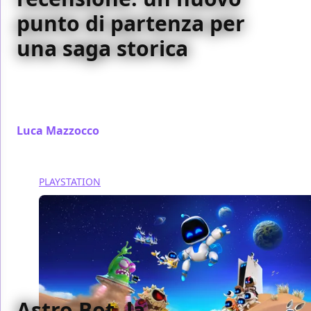
punto di partenza per
una saga storica
Visions of Mana è un'opera magari non perfetta, ma
comunque in grado di divertire ed emozionare i fan
dei GDR d'azione
Luca Mazzocco
/ 06 set 2024
PLAYSTATION
Astro Bot, la