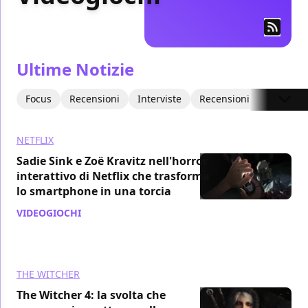
Ultime Notizie
Focus
Recensioni
Interviste
Recensioni Video
Art
NETFLIX
Sadie Sink e Zoë Kravitz nell'horror
interattivo di Netflix che trasforma
lo smartphone in una torcia
VIDEOGIOCHI
/ 10 lug
THE WITCHER
The Witcher 4: la svolta che