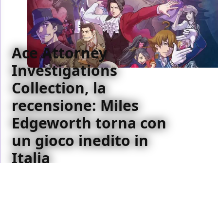
Ace Attorney
Investigations
Collection, la
recensione: Miles
Edgeworth torna con
un gioco inedito in
Italia
Ace Attorney Investigations Collection raccoglie le
avventure in solitaria di Miles Edgeworth, dando un
ulteriore spessore al procuratore e stupendo con
inaspettati colpi di scena