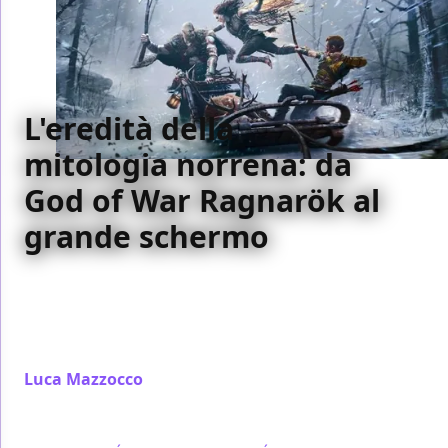
L'eredità della
mitologia norrena: da
God of War Ragnarök al
grande schermo
In occasione dell'uscita della versione PC di God of
War Ragnarök, ragioniamo insieme sul rapporto tra
la mitologia norrena e il mondo del cinema e delle
serie TV
Luca Mazzocco
/ 22 set 2024