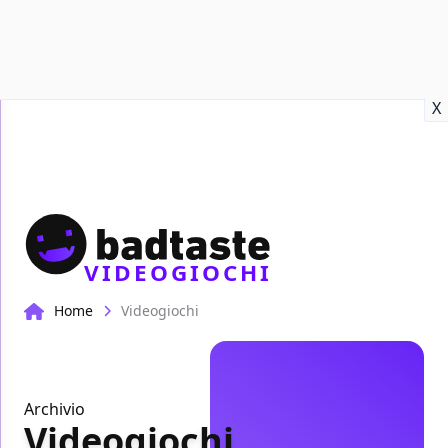
Recensioni
Format video
Marvel
Netflix
Disney+
Prime
X
VIDEOGIOCHI
Home
Videogiochi
Archivio
Videogiochi