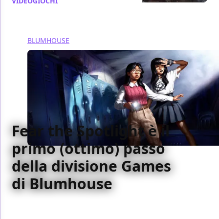
VIDEOGIOCHI
/ 17 apr
BLUMHOUSE
Fear the Spotlight è il
primo (ottimo) passo
della divisione Games
di Blumhouse
Fear the Spotlight non è un gioco perfetto, ma è il
progetto perfetto per avviare la nuova divisione