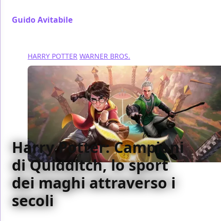
destinata a conquistare il mondo mobile
Guido Avitabile
/ 19 set 2024
HARRY POTTER
WARNER BROS.
Harry Potter: Campioni
di Quidditch, lo sport
dei maghi attraverso i
secoli
In occasione dell'uscita di Harry Potter: Campioni di