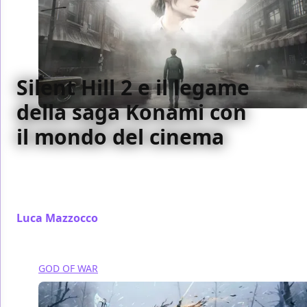
Silent Hill 2 e il legame
della saga Konami con
il mondo del cinema
In occasione dell'uscita del remake di Silent Hill 2,
ragioniamo insieme sul legame tra la serie Konami e
il mondo del cinema
Luca Mazzocco
/ 13 ott 2024
GOD OF WAR