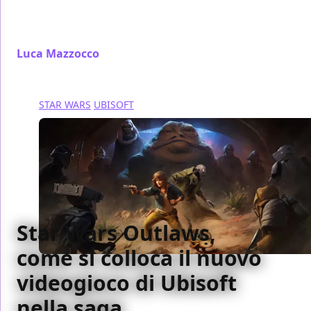
Quidditch, ragioniamo insieme sull'evoluzione del
gioco più amato dai maghi del Wizarding World
Luca Mazzocco
/ 15 set 2024
STAR WARS
UBISOFT
Star Wars Outlaws,
come si colloca il nuovo
videogioco di Ubisoft
nella saga