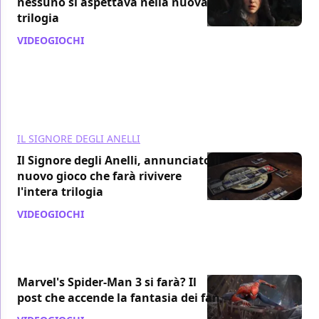
nessuno si aspettava nella nuova
trilogia
VIDEOGIOCHI
/ 11 mag
IL SIGNORE DEGLI ANELLI
Il Signore degli Anelli, annunciato il
nuovo gioco che farà rivivere
l'intera trilogia
VIDEOGIOCHI
/ 05 mag
Marvel's Spider-Man 3 si farà? Il
post che accende la fantasia dei fan