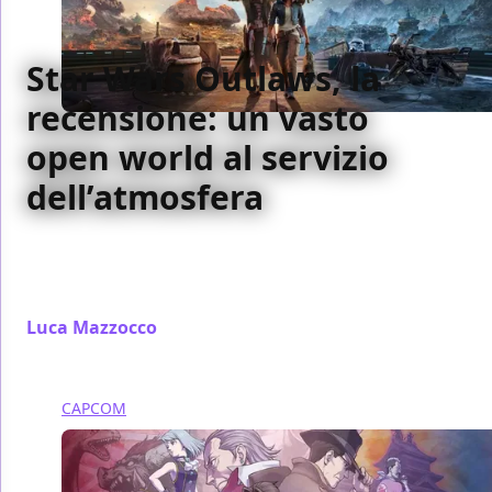
Star Wars Outlaws, la
recensione: un vasto
open world al servizio
dell’atmosfera
Star Wars Outlaws è la dimostrazione di quanto
l'universo di Guerre Stellari possa ancora essere
affascinante per i videogiocatori di tutto il mondo
Luca Mazzocco
/ 06 set 2024
CAPCOM