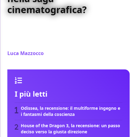
cinematografica?
In occasione dell'uscita di Star Wars Outlaws,
scopriamo insieme come si colloca il titolo targato
Massive Entertainment all'interno della saga ideata
da George Lucas
Luca Mazzocco
/ 09 set 2024
I più letti
Odissea, la recensione: il multiforme ingegno e
i fantasmi della coscienza
House of the Dragon 3, la recensione: un passo
deciso verso la giusta direzione