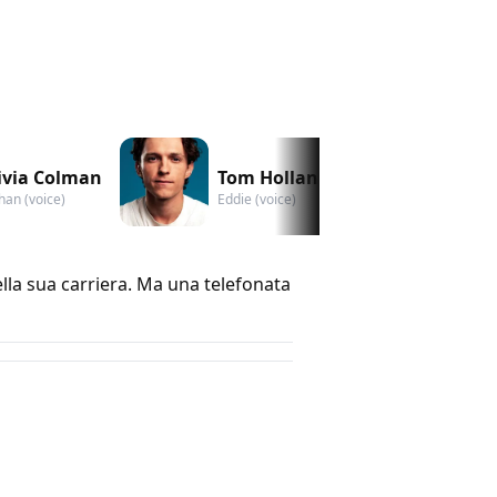
ivia Colman
Tom Holland
Ben D
han (voice)
Eddie (voice)
Gareth (
lla sua carriera. Ma una telefonata