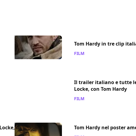
Tom Hardy in tre clip ital
FILM
/ 30 apr 2014
Il trailer italiano e tutte l
Locke, con Tom Hardy
FILM
/ 29 apr 2014
Locke, di
Tom Hardy nel poster ame