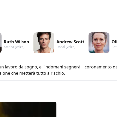
Ruth Wilson
Andrew Scott
Ol
Katrina (voice)
Donal (voice)
Bet
, un lavoro da sogno, e l’indomani segnerà il coronamento de
sione che metterà tutto a rischio.