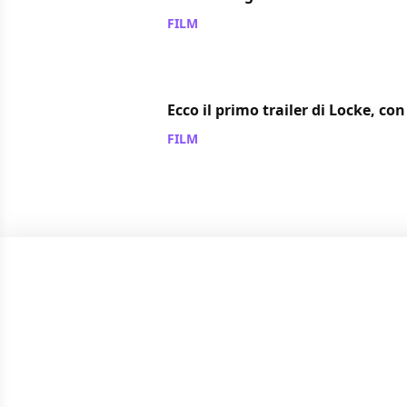
FILM
/ 07 mar 2014
Ecco il primo trailer di Locke, c
FILM
/ 17 feb 2014