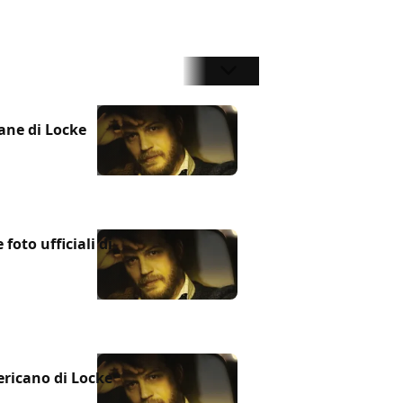
iane di Locke
e foto ufficiali di
ricano di Locke