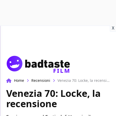
Recensioni
Format video
Marvel
Netflix
Disney+
Prime
X
FILM
Home
Recensioni
Venezia 70: Locke, la recensione
Venezia 70: Locke, la
recensione