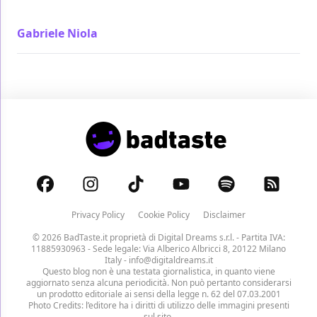
connessioni
Gabriele Niola
/ 02 mar 2022
Privacy Policy
Cookie Policy
Disclaimer
© 2026 BadTaste.it proprietà di
Digital Dreams s.r.l.
- Partita IVA:
11885930963 - Sede legale: Via Alberico Albricci 8, 20122 Milano
Italy -
info@digitaldreams.it
Questo blog non è una testata giornalistica, in quanto viene
aggiornato senza alcuna periodicità. Non può pertanto considerarsi
un prodotto editoriale ai sensi della legge n. 62 del 07.03.2001
Photo Credits: l’editore ha i diritti di utilizzo delle immagini presenti
sul sito.