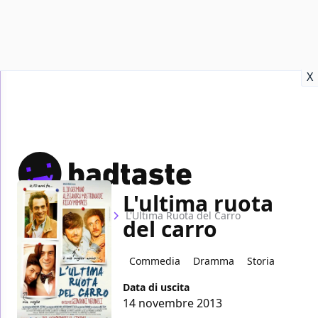
Recensioni
Format video
Marvel
Netflix
Disney+
Prime
X
L'ultima ruota
Home
Film
L'Ultima Ruota del Carro
del carro
Commedia
Dramma
Storia
Data di uscita
14 novembre 2013