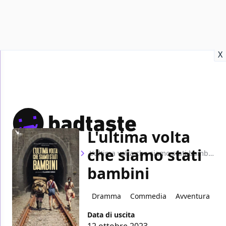
Recensioni
Format video
Marvel
Netflix
Disney+
Prime
X
L'ultima volta
che siamo stati
Home
Film
L'ultima volta che siamo stati bambini
bambini
Dramma
Commedia
Avventura
Data di uscita
12 ottobre 2023