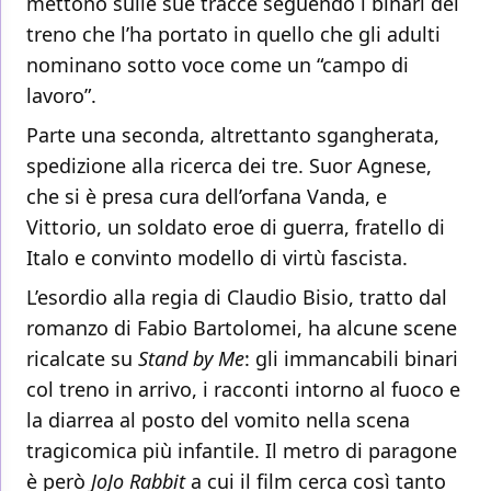
mettono sulle sue tracce seguendo i binari del
treno che l’ha portato in quello che gli adulti
nominano sotto voce come un “campo di
lavoro”.
Parte una seconda, altrettanto sgangherata,
spedizione alla ricerca dei tre. Suor Agnese,
che si è presa cura dell’orfana Vanda, e
Vittorio, un soldato eroe di guerra, fratello di
Italo e convinto modello di virtù fascista.
L’esordio alla regia di Claudio Bisio, tratto dal
romanzo di Fabio Bartolomei, ha alcune scene
ricalcate su
Stand by Me
: gli immancabili binari
col treno in arrivo, i racconti intorno al fuoco e
la diarrea al posto del vomito nella scena
tragicomica più infantile. Il metro di paragone
è però
JoJo Rabbit
a cui il film cerca così tanto