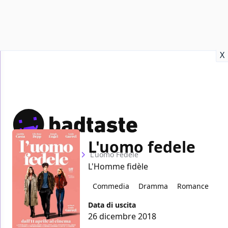
Recensioni
Format video
Marvel
Netflix
Disney+
Prime
X
L'uomo fedele
Home
Film
L'uomo Fedele
L'Homme fidèle
Commedia
Dramma
Romance
Data di uscita
26 dicembre 2018