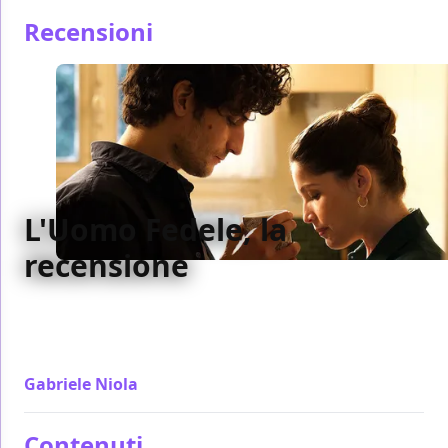
Recensioni
L'Uomo Fedele, la
recensione
Un uomo, una donna e tutti gli altri che gli orbitano
intorno pretendendo una parte dei loro sentimenti è
il cuore di L'Uomo Fedele
Gabriele Niola
/ 09 apr 2019
Contenuti