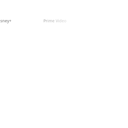
isney+
Prime Video