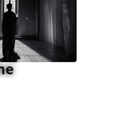
 la
ne
r il cinema quello di Joel Coen è
 il più determinato e lucido