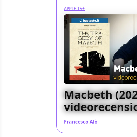
APPLE TV+
Macbeth (2022
videorecensi
Francesco Alò
/ 20 gen 2022