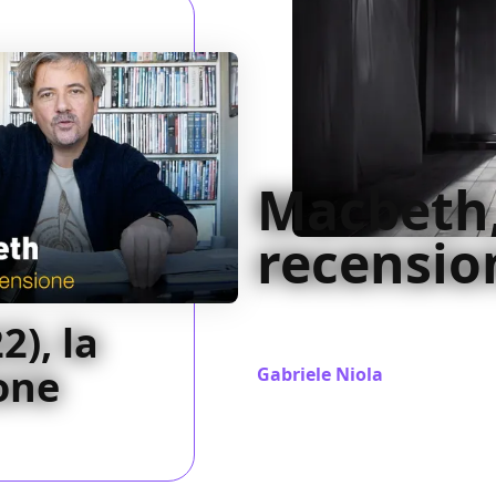
Macbeth,
recensio
Di tutti i Macbeth adattati pe
), la
il più razionale e metafisico,
one
Gabriele Niola
/ 14 gen 2022