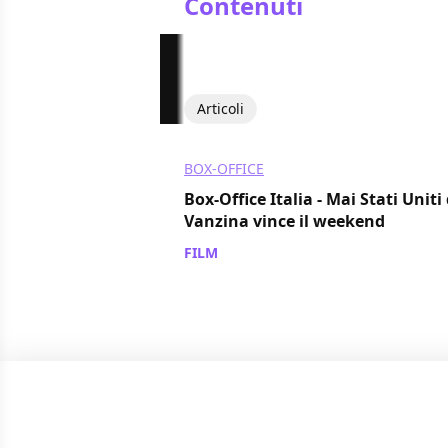
Contenuti
Articoli
BOX-OFFICE
Box-Office Italia - Mai Stati Uniti
Vanzina vince il weekend
FILM
/ 07 gen 2013