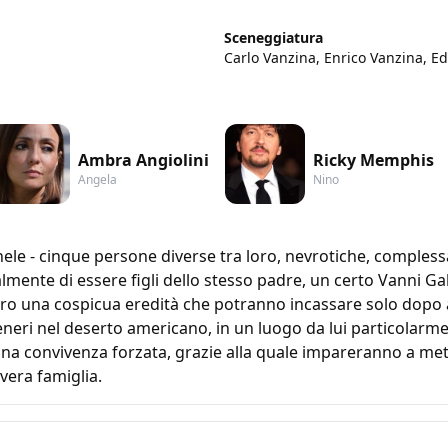
Sceneggiatura
Carlo Vanzina, Enrico Vanzina, E
Ambra Angiolini
Ricky Memphis
Angela
Nino
ele - cinque persone diverse tra loro, nevrotiche, compless
mente di essere figli dello stesso padre, un certo Vanni Ga
oro una cospicua eredità che potranno incassare solo dopo a
neri nel deserto americano, in un luogo da lui particolarme
 una convivenza forzata, grazie alla quale impareranno a mett
vera famiglia.