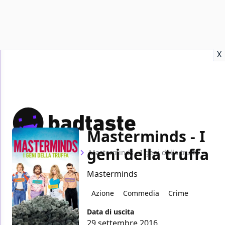
Recensioni
Format video
Marvel
Netflix
Disney+
Prime
X
Masterminds - I
geni della truffa
Home
Film
Masterminds - I geni della truffa
Masterminds
Azione
Commedia
Crime
Data di uscita
29 settembre 2016