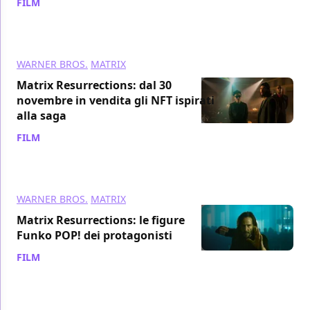
FILM
/ 10 nov 2021
WARNER BROS.
MATRIX
Matrix Resurrections: dal 30
novembre in vendita gli NFT ispirati
alla saga
FILM
/ 04 nov 2021
WARNER BROS.
MATRIX
Matrix Resurrections: le figure
Funko POP! dei protagonisti
FILM
/ 02 nov 2021