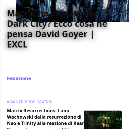
Matrix ha copiato da
Dark City? Ecco cosa ne
pensa David Goyer |
EXCL
Il nostro Andrea Bedeschi ha chiesto il parere di
David Goyer sull'annosa questione "Matrix ha
davvero copiato da Dark City"?
Redazione
/ 16 set 2021
WARNER BROS.
MATRIX
Matrix Resurrections: Lana
Wachowski dalla resurrezione di
Neo e Trinity alla reazione di Keanu