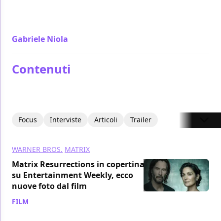
quello che i sequel devono sempre essere riuscendo
a criticarli da dentro in un'opera di metacinema
Gabriele Niola
/ 22 dic 2021
Contenuti
Focus
Interviste
Articoli
Trailer
WARNER BROS.
MATRIX
Matrix Resurrections in copertina
su Entertainment Weekly, ecco
nuove foto dal film
FILM
/ 01 dic 2021