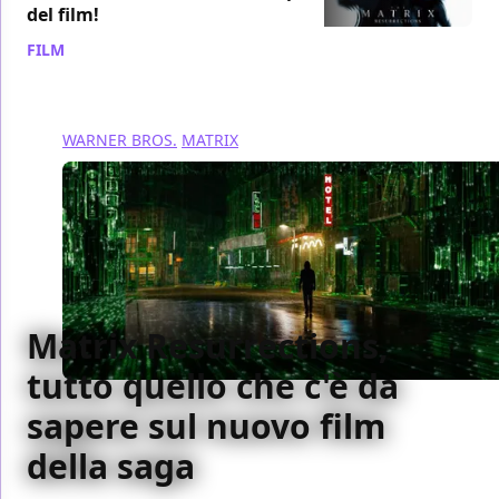
del film!
FILM
/ 22 nov 2021
WARNER BROS.
MATRIX
Matrix Resurrections,
tutto quello che c'è da
sapere sul nuovo film
della saga