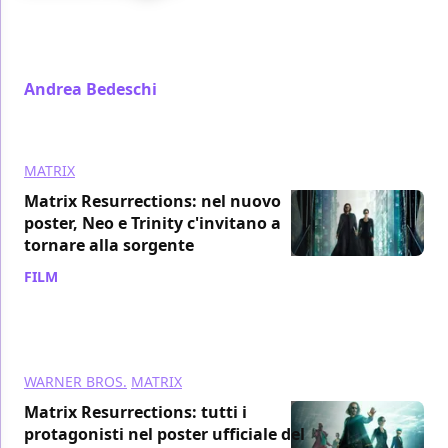
L'uscita di Matrix Resurrections si avvicina a spron
battuto: facciamo il punto circa tutto quello che c'è
da sapere sul kolossal Warner...
Andrea Bedeschi
/ 22 nov 2021
MATRIX
Matrix Resurrections: nel nuovo
poster, Neo e Trinity c'invitano a
tornare alla sorgente
FILM
/ 19 nov 2021
WARNER BROS.
MATRIX
Matrix Resurrections: tutti i
protagonisti nel poster ufficiale del