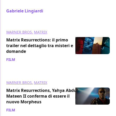
ritorno del sito web come luogo di promozione?
Gabriele Lingiardi
/ 12 set 2021
WARNER BROS.
MATRIX
Matrix Resurrections: il primo
trailer nel dettaglio tra misteri e
domande
FILM
/ 10 set 2021
WARNER BROS.
MATRIX
Matrix Resurrections, Yahya Abdul-
Mateen II conferma di essere il
nuovo Morpheus
FILM
/ 10 set 2021