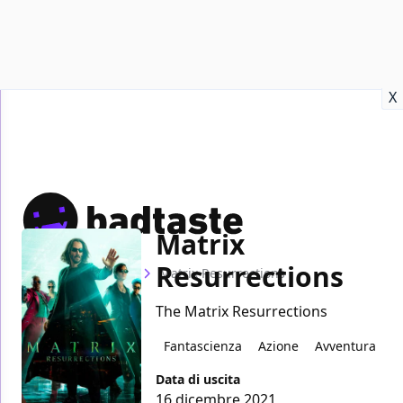
Recensioni
Format video
Marvel
Netflix
Disney+
Prime
X
Matrix
Resurrections
Home
Film
Matrix Resurrections
The Matrix Resurrections
Fantascienza
Azione
Avventura
Data di uscita
16 dicembre 2021