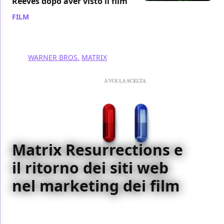
Reeves dopo aver visto il film
FILM
/ 13 set 2021
WARNER BROS.
MATRIX
Matrix Resurrections e
il ritorno dei siti web
nel marketing dei film
Che la campagna di marketing del film Matrix
Resurrections, da poco iniziata, possa segnare il