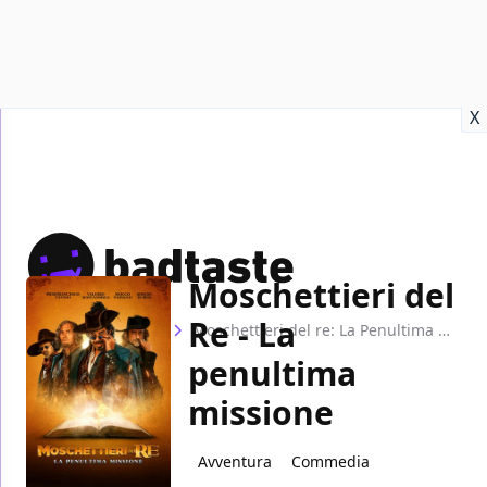
Recensioni
Format video
Marvel
Netflix
Disney+
Prime
X
Moschettieri del
Re - La
Home
Film
Moschettieri del re: La Penultima Missione
penultima
missione
Avventura
Commedia