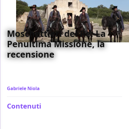
Moschettieri del Re: La
Penultima Missione, la
recensione
Pensato come una parodia, Moschettieri del Re è di
fatto un parodia ma di 30 anni fa almeno con velleità
moderne.
Gabriele Niola
/ 26 dic 2018
Contenuti