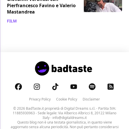
Pierfrancesco Favino e Valerio
Mastandrea
FILM
/ 04 apr 2018
Privacy Policy
Cookie Policy
Disclaimer
© 2026 BadTaste.it proprietà di
Digital Dreams s.r.l.
- Partita IVA:
11885930963 - Sede legale: Via Alberico Albricci 8, 20122 Milano
Italy -
info@digitaldreams.it
Questo blog non è una testata giornalistica, in quanto viene
aggiornato senza alcuna periodicità. Non può pertanto considerarsi