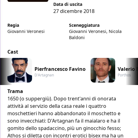
Data di uscita
27 dicembre 2018
Regia
Sceneggiatura
Giovanni Veronesi
Giovanni Veronesi, Nicola
Baldoni
Cast
Pierfrancesco Favino
Valerio
D'Artagnan
Porthos
Trama
1650 (o suppergiù). Dopo trent'anni di onorata
attività al servizio della casa reale i quattro
moschettieri hanno abbandonato il moschetto e
sono invecchiati: D'Artagnan fa il maialaro e ha il
gomito dello spadaccino, più un ginocchio fesso;
Athos si diletta con incontri erotici bisex ma ha un