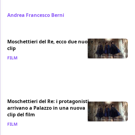
Missione
Andrea Francesco Berni
/ 04 gen 2019
Moschettieri del Re, ecco due nuove
clip
FILM
/ 01 gen 2019
Moschettieri del Re: i protagonisti
arrivano a Palazzo in una nuova
clip del film
FILM
/ 22 dic 2018