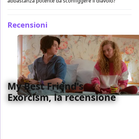
abbastanza potente da sconfiggere il diavolo?
Recensioni
My Best Friend's
Exorcism, la recensione
Il twist interessante di My Best Friend’s Exorcism
non risiede di certo nella trama, ma si rivela
piacevolmente nella nostalgia affettuosa per quel
vecchio cinema di maniaci seriali, spiriti demoniaci e
adolescenti sbruffoni.