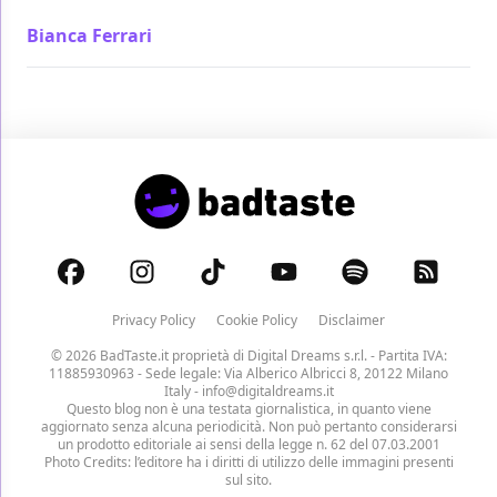
Bianca Ferrari
/ 03 ott 2022
Privacy Policy
Cookie Policy
Disclaimer
© 2026 BadTaste.it proprietà di
Digital Dreams s.r.l.
- Partita IVA:
11885930963 - Sede legale: Via Alberico Albricci 8, 20122 Milano
Italy -
info@digitaldreams.it
Questo blog non è una testata giornalistica, in quanto viene
aggiornato senza alcuna periodicità. Non può pertanto considerarsi
un prodotto editoriale ai sensi della legge n. 62 del 07.03.2001
Photo Credits: l’editore ha i diritti di utilizzo delle immagini presenti
sul sito.