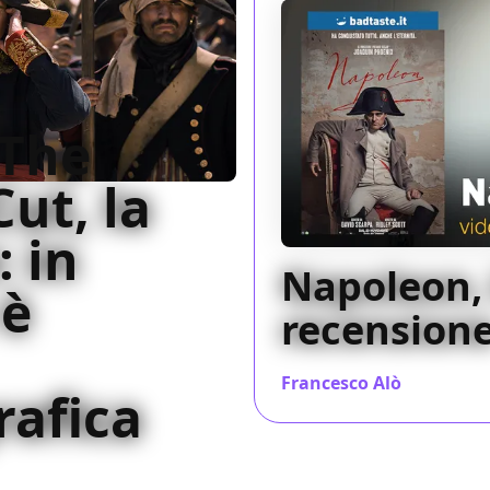
 The
Cut, la
 in
Napoleon, 
 è
recension
Francesco Alò
/ 24 nov 20
afica
e estesa del biopic uscito