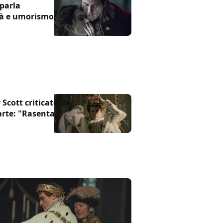
parla
ità e umorismo:
 Scott criticato da
rte: "Rasenta il