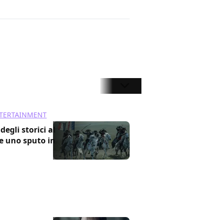
NTERTAINMENT
egli storici al
me uno sputo in