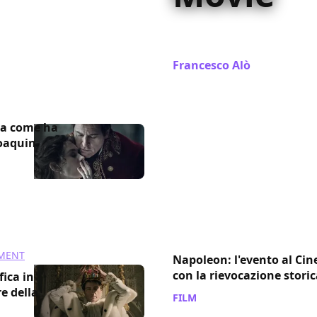
Questo Napoleone di Ridley S
menefreghista di tutti quell
Francesco Alò
/ 27 nov 2023
ta come ha
Joaquin
NMENT
Napoleon: l'evento al Ci
con la rievocazione storic
fica in
e della
FILM
/ 24 nov 2023