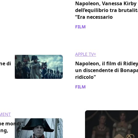
Napoleon, Vanessa Kirby 
dell’equilibrio tra brutal
“Era necessario
FILM
/ 04 dic 2023
APPLE TV+
ne di
Napoleon, il film di Ridley
un discendente di Bonapa
ridicolo"
FILM
/ 01 dic 2023
NMENT
ue mondi",
ing,