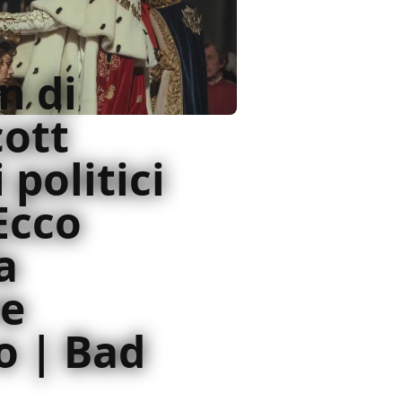
n di
cott
 politici
 Ecco
a
re
o | Bad