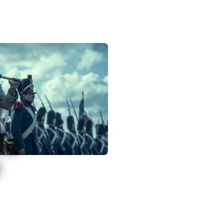
unge spettacolo e
sonaggi. Ma è un bene?
la
randi film storici Ridley
 per distruggere il mito