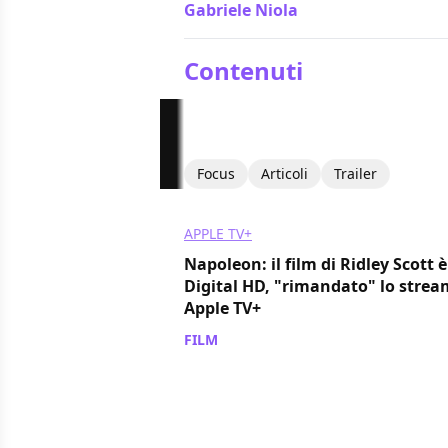
Gabriele Niola
/ 22 nov 2023
Contenuti
Focus
Articoli
Trailer
APPLE TV+
Napoleon: il film di Ridley Scott è
Digital HD, "rimandato" lo strea
Apple TV+
FILM
/ 09 gen 2024