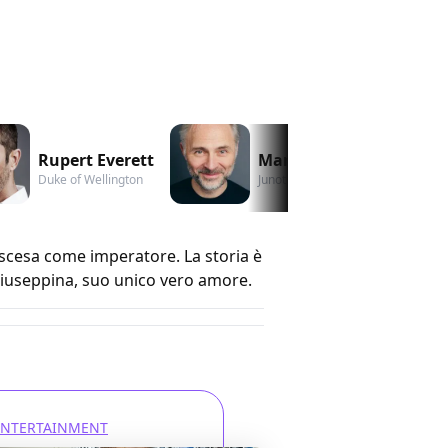
Rupert Everett
Mark Bonnar
Duke of Wellington
Junot
ascesa come imperatore. La storia è
Giuseppina, suo unico vero amore.
ENTERTAINMENT