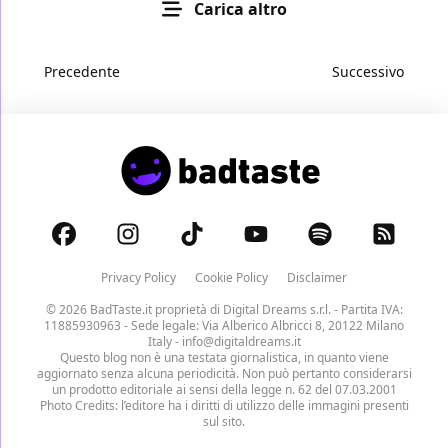
Carica altro
Precedente
Successivo
Privacy Policy
Cookie Policy
Disclaimer
© 2026 BadTaste.it proprietà di
Digital Dreams s.r.l.
- Partita IVA:
11885930963 - Sede legale: Via Alberico Albricci 8, 20122 Milano
Italy -
info@digitaldreams.it
Questo blog non è una testata giornalistica, in quanto viene
aggiornato senza alcuna periodicità. Non può pertanto considerarsi
un prodotto editoriale ai sensi della legge n. 62 del 07.03.2001
Photo Credits: l’editore ha i diritti di utilizzo delle immagini presenti
sul sito.