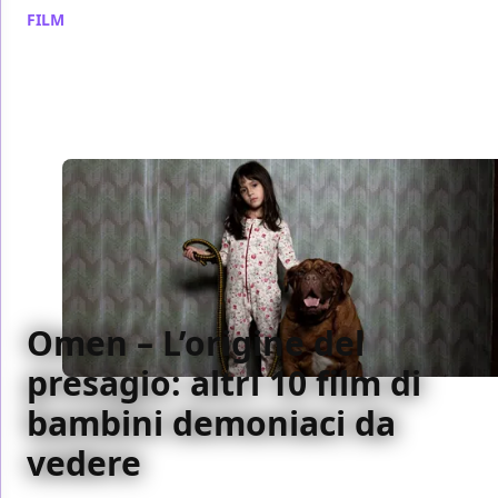
FILM
/ 17 apr 2024
Omen – L’origine del
presagio: altri 10 film di
bambini demoniaci da
vedere