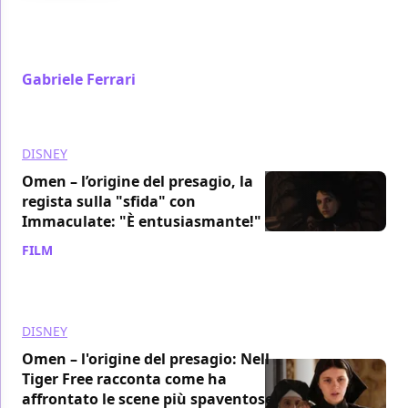
Omen – L’origine del presagio è il prequel di uno dei
grandi classici del genere “bambini malvagi”: eccone
10 da recuperare
Gabriele Ferrari
/ 13 apr 2024
DISNEY
Omen – l’origine del presagio, la
regista sulla "sfida" con
Immaculate: "È entusiasmante!"
FILM
/ 07 apr 2024
DISNEY
Omen – l'origine del presagio: Nell
Tiger Free racconta come ha
affrontato le scene più spaventose