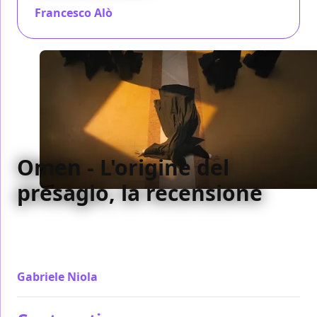
Francesco Alò
/ 06 apr 2024
Omen - L'origine del
presagio, la recensione
Doveva essere un prequel a basso costo brutto
come tanti altri, invece Omen - L'origine del presagio
è diretto da una giovane promessa
Gabriele Niola
/ 04 apr 2024