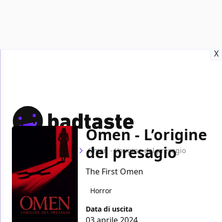
Recensioni
Format video
Marvel
Netflix
Disney+
Prime
X
Omen - L’origine
del presagio
Home
Film
Omen - L'origine del presagio
The First Omen
Horror
Data di uscita
03 aprile 2024