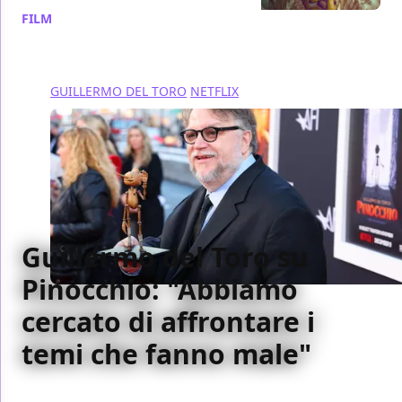
FILM
/ 17 nov 2022
GUILLERMO DEL TORO
NETFLIX
Guillermo del Toro su
Pinocchio: "Abbiamo
cercato di affrontare i
temi che fanno male"
Abbiamo partecipato all'incontro con Guillermo del