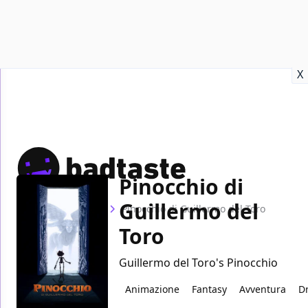
Recensioni
Format video
Marvel
Netflix
Disney+
Prime
X
Pinocchio di
Guillermo del
Home
Film
Pinocchio di Guillermo del Toro
Toro
Guillermo del Toro's Pinocchio
Animazione
Fantasy
Avventura
D