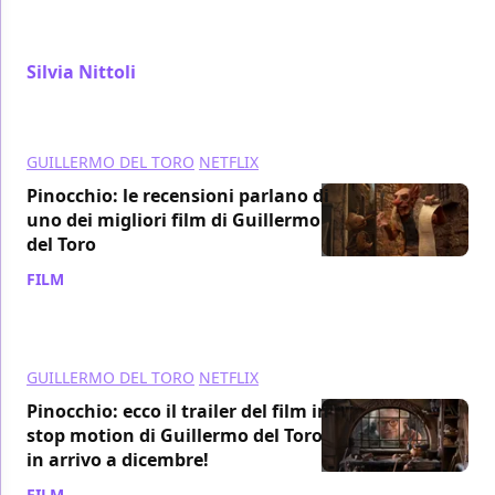
Toro moderato da J.J. Abrams su Pinocchio, a
margine della serata di chiusura dell'AFI Fest
Silvia Nittoli
/ 08 nov 2022
GUILLERMO DEL TORO
NETFLIX
Pinocchio: le recensioni parlano di
uno dei migliori film di Guillermo
del Toro
FILM
/ 16 ott 2022
GUILLERMO DEL TORO
NETFLIX
Pinocchio: ecco il trailer del film in
stop motion di Guillermo del Toro
in arrivo a dicembre!
FILM
/ 27 lug 2022