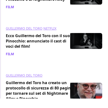
FILM
/ 16 set 2020
GUILLERMO DEL TORO
NETFLIX
Ecco Guillermo del Toro con il suo
Pinocchio: annunciato il cast di
voci del film!
FILM
/ 19 ago 2020
GUILLERMO DEL TORO
Guillermo del Toro ha creato un
protocollo di sicurezza di 80 pagine
per tornare sul set di Nightmare
Alley e Pinocchio
FILM
/ 01 lug 2020