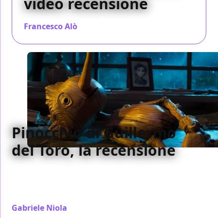
video recensione
Francesco Alò
/ 04 dic 2022
Pinocchio di Guillermo
del Toro, la recensione
La versione di Guillermo Del Toro di Pinocchio ribalta
quello che sappiamo e crea di certo il suo miglior
film oltre al miglior Pinocchio
Gabriele Niola
/ 18 nov 2022