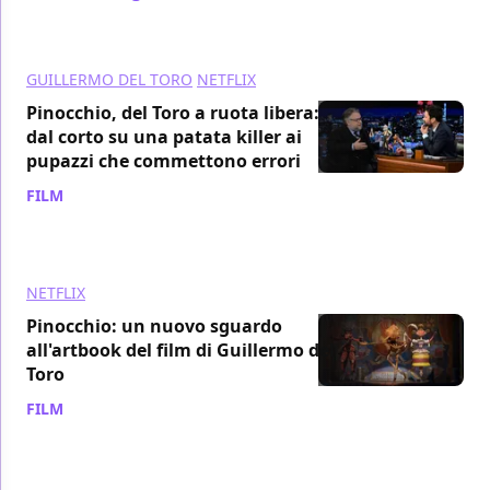
GUILLERMO DEL TORO
NETFLIX
Pinocchio, del Toro a ruota libera:
dal corto su una patata killer ai
pupazzi che commettono errori
FILM
/ 07 dic 2022
NETFLIX
Pinocchio: un nuovo sguardo
all'artbook del film di Guillermo del
Toro
FILM
/ 29 nov 2022