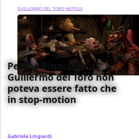
GUILLERMO DEL TORO
NETFLIX
Perché Pinocchio di
Guillermo del Toro non
poteva essere fatto che
in stop-motion
Perché Pinocchio di Guillermo del Toro non poteva
essere fatto diversamente dalla stop-motion, tecnica
così integrata con il suo significato
Gabriele Lingiardi
/ 10 dic 2022