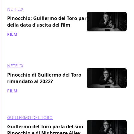
NETFLIX
Pinocchio: Guillermo del Toro parla
della data d'uscita del film
FILM
/ 02 dic 2021
NETFLIX
Pinocchio di Guillermo del Toro
rimandato al 2022?
FILM
/ 05 ago 2021
GUILLERMO DEL TORO
Guillermo del Toro parla del suo
Pinocchio e di Nightmare Alley