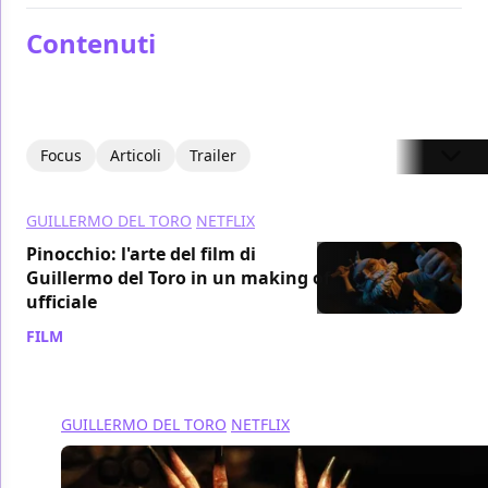
Contenuti
Focus
Articoli
Trailer
GUILLERMO DEL TORO
NETFLIX
Pinocchio: l'arte del film di
Guillermo del Toro in un making of
ufficiale
FILM
/ 12 dic 2022
GUILLERMO DEL TORO
NETFLIX