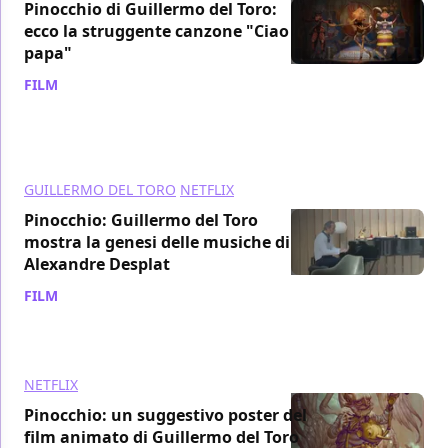
Pinocchio di Guillermo del Toro:
ecco la struggente canzone "Ciao
papa"
FILM
/ 20 nov 2022
GUILLERMO DEL TORO
NETFLIX
Pinocchio: Guillermo del Toro
mostra la genesi delle musiche di
Alexandre Desplat
FILM
/ 18 nov 2022
NETFLIX
Pinocchio: un suggestivo poster del
film animato di Guillermo del Toro