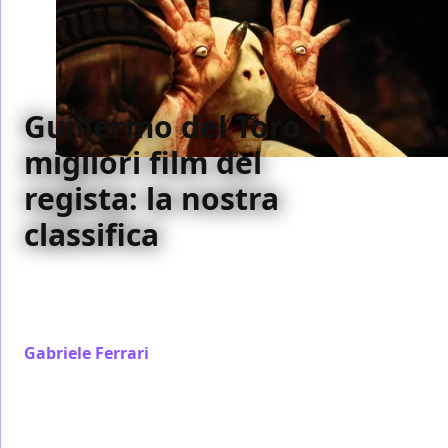
Guillermo del Toro, i
migliori film del
regista: la nostra
classifica
In attesa di capire dove collocare Pinocchio, ecco il
resto della carriera di Guillermo del Toro in ordine
crescente di merito
Gabriele Ferrari
/ 11 dic 2022