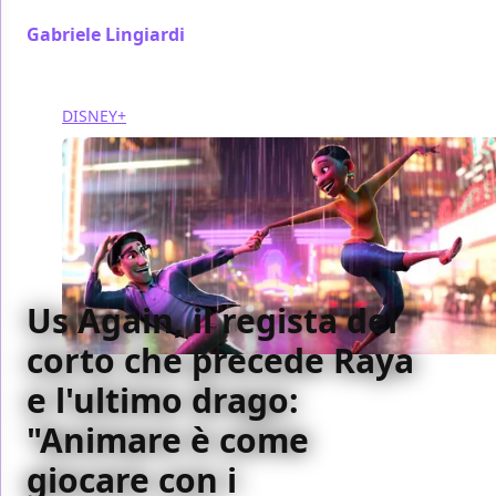
Gabriele Lingiardi
/ 07 mar 2021
DISNEY+
Us Again, il regista del
corto che precede Raya
e l'ultimo drago:
"Animare è come
giocare con i