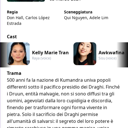
Regia
Sceneggiatura
Don Hall, Carlos López
Qui Nguyen, Adele Lim
Estrada
Cast
Kelly Marie Tran
Awkwafina
Raya (voice)
Sisu (voice)
Trama
500 anni fa la nazione di Kumandra univa popoli
differenti sotto il pacifico presidio dei Draghi. Finché
i Druun, entità malvagie, non si sono diffusi tra gli
uomini, agevolati dalla loro cupidigia e discordia,
finendo per trasformare ogni forma vivente in
pietra. Solo il sacrificio dei Draghi permise
all'umanità di salvarsi: il segreto del loro potere è
rimasto racchiuso in una gemma magica, unica