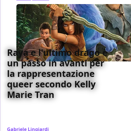
Raya e l'ultimo drago è
un passo in avanti per
la rappresentazione
queer secondo Kelly
Marie Tran
Secondo l'attrice Kelly Marie Tran la protagonista di
Raya e l'ultimo drago è lesbica. La sua
interpretazione dà una nuova sfumatura.
Gabriele Lingiardi
/ 14 mar 2021