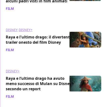
alcuni padri visti in film animati
FILM
/ 10 mag 2021
DISNEY
DISNEY+
Raya e l'ultimo drago: il divertente
trailer onesto del film Disney
FILM
/ 28 mar 2021
DISNEY+
Raya e l’ultimo drago ha avuto
meno successo di Mulan su Disney+
secondo un report
FILM
/ 27 mar 2021