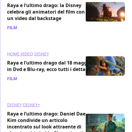
Raya e l’ultimo drago: la Disney
celebra gli animatori del film con
un video dal backstage
FILM
/ 02 giu 2021
HOME VIDEO
DISNEY
Raya e l’ultimo drago dal 18 maggio
in Dvd e Blu-ray, ecco tutti i dettagli
FILM
/ 11 mag 2021
DISNEY
DISNEY+
Raya e l’ultimo drago: Daniel Dae
Kim condivide un articolo
incentrato sul look attraente di