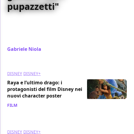
pupazzetti"
Zach Parris, regista di Us Again, racconta come ha
creato le sequenze di ballo di La La Land come
ispirazione e perché il character design dei cartoni è
tutto uguale
Gabriele Niola
/ 07 mar 2021
DISNEY
DISNEY+
Raya e l’ultimo drago: i
protagonisti del film Disney nei
nuovi character poster
FILM
/ 07 mar 2021
DISNEY
DISNEY+