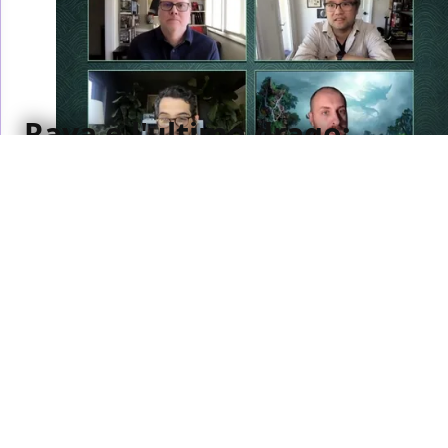
Raya e l'ultimo drago:
le nostre interviste con
i realizzatori del nuovo
film Disney!
In occasione dell'uscita di Raya e l'ultimo drago ecco
le nostre interviste con Don Hall, Carlos López
Estrada, Adele Lim e Qui Nguyen
Andrea Francesco Berni
/ 04 mar 2021