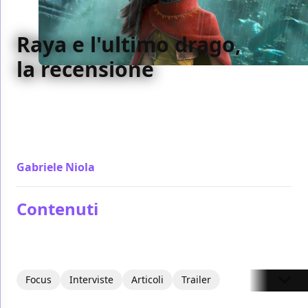
Raya e l'ultimo drago,
la recensione
Un film da studio, classico e senza nessun sussulto.
Eppure Raya e l'ultimo drago il suo lavoro lo fa con
maestria e dimostrando anche una sana voglia di far
film
Gabriele Niola
/ 01 mar 2021
Contenuti
Focus
Interviste
Articoli
Trailer