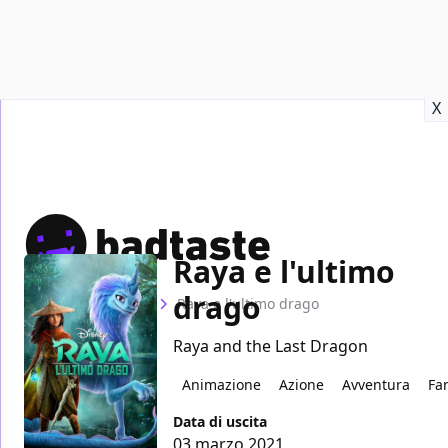
Recensioni
Format video
Marvel
Netflix
Disney+
Prime
X
Raya e l'ultimo
drago
Home
Film
Raya e l'ultimo drago
Raya and the Last Dragon
Animazione
Azione
Avventura
Fa
Data di uscita
03 marzo 2021