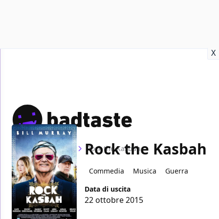
Recensioni
Format video
Marvel
Netflix
Disney+
Prime
X
Rock the Kasbah
Home
Film
Rock the Kasbah
Commedia
Musica
Guerra
Data di uscita
22 ottobre 2015