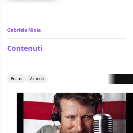
Molto velleitario e puerile nella satira politica, Rock
the Kasbah viene risollevato dall'idea che Bill Murray
ha del suo personaggio, complessa e umana
Gabriele Niola
/ 02 nov 2015
Contenuti
Focus
Articoli