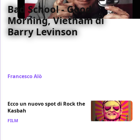
Bad School - Good
Morning, Vietnam di
Barry Levinson
Il Bad School della settimana è Good Morning,
Vietnam di Barry Levinson. Musica e comicità
durante la guerra in Vietnam grazie allo scatenato
Robin Williams
Francesco Alò
/ 08 nov 2015
Ecco un nuovo spot di Rock the
Kasbah
FILM
/ 07 ott 2015