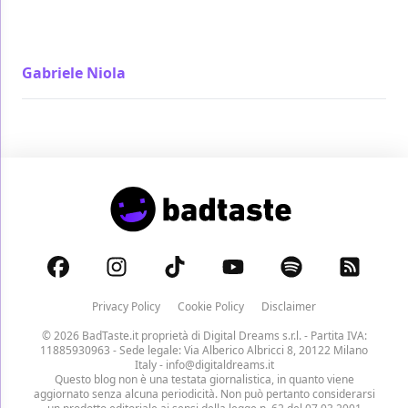
santa e dannata esprime una idea con una chiarezza
e un coinvolgimento rari
Gabriele Niola
/ 01 nov 2023
Privacy Policy
Cookie Policy
Disclaimer
© 2026 BadTaste.it proprietà di
Digital Dreams s.r.l.
- Partita IVA:
11885930963 - Sede legale: Via Alberico Albricci 8, 20122 Milano
Italy -
info@digitaldreams.it
Questo blog non è una testata giornalistica, in quanto viene
aggiornato senza alcuna periodicità. Non può pertanto considerarsi