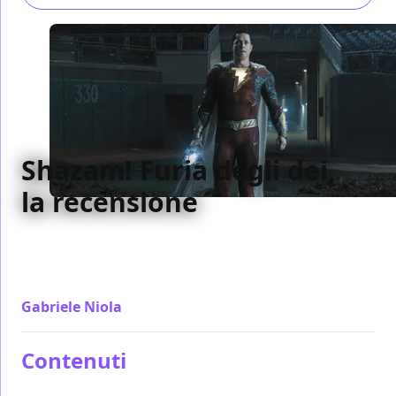
Shazam! Furia degli dei,
la recensione
Al secondo film Shazam! Furia degli dei conferma
quanto di buono visto nel primo, anche troppo,
creando un film uguale
Gabriele Niola
/ 16 mar 2023
Contenuti