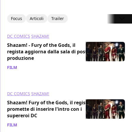
Focus
Articoli
Trailer
DC COMICS
SHAZAM!
Shazam! - Fury of the Gods, il
regista aggiorna dalla sala di post-
produzione
FILM
/ 27 set 2021
DC COMICS
SHAZAM!
Shazam! Fury of the Gods, il regista
promette di inserire l'intro con i
supereroi DC
FILM
/ 17 set 2021