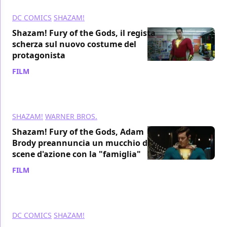
DC COMICS
SHAZAM!
Shazam! Fury of the Gods, il regista
scherza sul nuovo costume del
protagonista
FILM
/ 26 ott 2020
SHAZAM!
WARNER BROS.
Shazam! Fury of the Gods, Adam
Brody preannuncia un mucchio di
scene d'azione con la "famiglia"
FILM
/ 23 ott 2020
DC COMICS
SHAZAM!