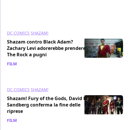
DC COMICS
SHAZAM!
Shazam contro Black Adam?
Zachary Levi adorerebbe prendere
The Rock a pugni
FILM
/ 06 set 2021
DC COMICS
SHAZAM!
Shazam! Fury of the Gods, David F
Sandberg conferma la fine delle
riprese
FILM
/ 01 set 2021