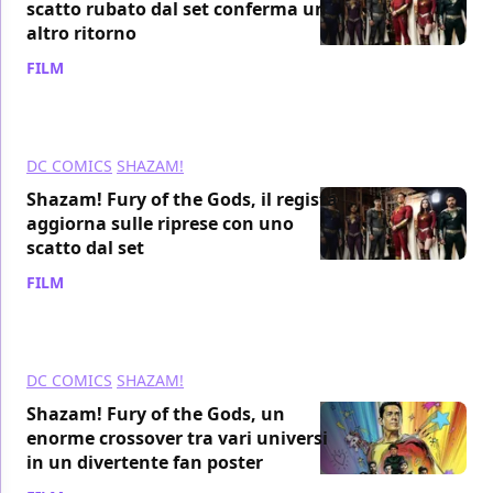
scatto rubato dal set conferma un
altro ritorno
FILM
/ 24 lug 2021
DC COMICS
SHAZAM!
Shazam! Fury of the Gods, il regista
aggiorna sulle riprese con uno
scatto dal set
FILM
/ 15 lug 2021
DC COMICS
SHAZAM!
Shazam! Fury of the Gods, un
enorme crossover tra vari universi
in un divertente fan poster