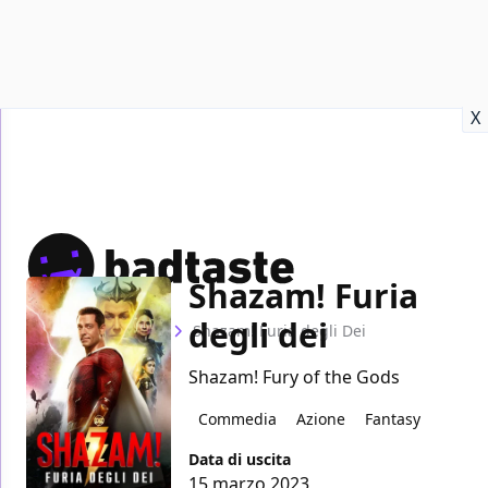
Recensioni
Format video
Marvel
Netflix
Disney+
Prime
X
Shazam! Furia
degli dei
Home
Film
Shazam! Furia degli Dei
Shazam! Fury of the Gods
Commedia
Azione
Fantasy
Data di uscita
15 marzo 2023