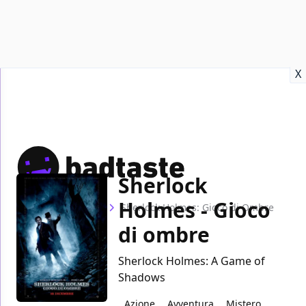
Recensioni
Format video
Marvel
Netflix
Disney+
Prime
X
Sherlock
Holmes - Gioco
Home
Film
Sherlock Holmes: Gioco di Ombre
di ombre
Sherlock Holmes: A Game of
Shadows
Azione
Avventura
Mistero