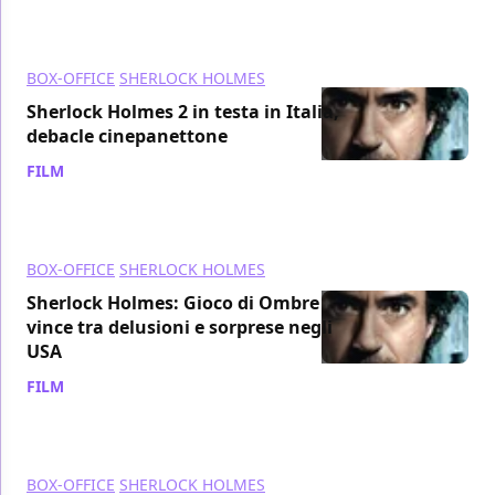
BOX-OFFICE
SHERLOCK HOLMES
Sherlock Holmes 2 in testa in Italia,
debacle cinepanettone
FILM
/ 19 dic 2011
BOX-OFFICE
SHERLOCK HOLMES
Sherlock Holmes: Gioco di Ombre
vince tra delusioni e sorprese negli
USA
FILM
/ 19 dic 2011
BOX-OFFICE
SHERLOCK HOLMES