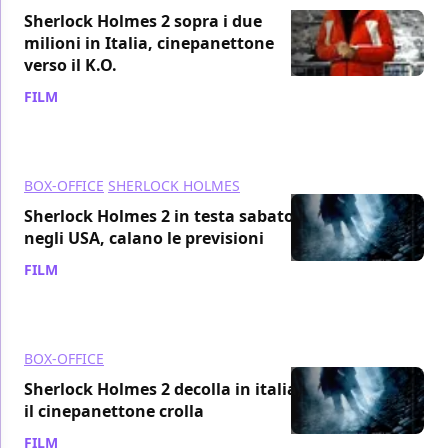
Sherlock Holmes 2 sopra i due
milioni in Italia, cinepanettone
verso il K.O.
FILM
/ 18 dic 2011
BOX-OFFICE
SHERLOCK HOLMES
Sherlock Holmes 2 in testa sabato
negli USA, calano le previsioni
FILM
/ 18 dic 2011
BOX-OFFICE
Sherlock Holmes 2 decolla in italia,
il cinepanettone crolla
FILM
/ 17 dic 2011