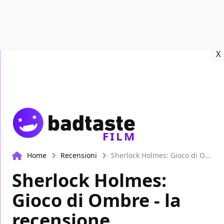
Recensioni
Format video
Marvel
Netflix
Disney+
Prime
X
FILM
Home
Recensioni
Sherlock Holmes: Gioco di Ombre - la recensione
Sherlock Holmes:
Gioco di Ombre - la
recensione