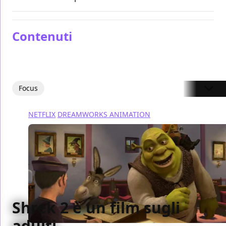
Contenuti
Focus
NETFLIX
DREAMWORKS ANIMATION
Shrek 2 è un film sugli
adulti