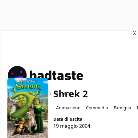
Recensioni
Format video
Marvel
Netflix
Disney+
Prime
X
Shrek 2
Home
Film
Shrek 2
Animazione
Commedia
Famiglia
Data di uscita
19 maggio 2004