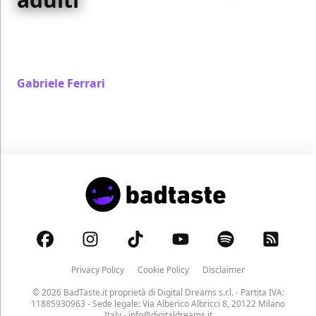
Shrek 2 è, come il predecessore, un film pensato per
tutte le età, ma rispetto al primo capitolo non parla
solo agli adulti, ma degli adulti
Gabriele Ferrari
/ 19 giu 2021
Privacy Policy
Cookie Policy
Disclaimer
© 2026 BadTaste.it proprietà di
Digital Dreams s.r.l.
- Partita IVA:
11885930963 - Sede legale: Via Alberico Albricci 8, 20122 Milano
Italy -
info@digitaldreams.it