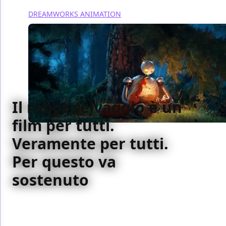
DREAMWORKS ANIMATION
Il robot selvaggio è un
film per tutti.
Veramente per tutti.
Per questo va
sostenuto
È raro vedere film come Il robot selvaggio che
riescono a parlare ai bambini quanto agli adulti
innovando anche il linguaggio visivo e il ritmo del