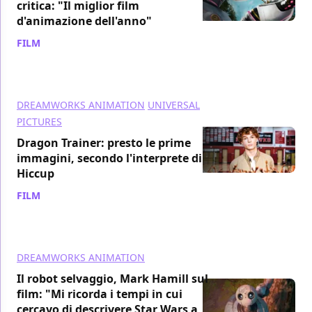
critica: "Il miglior film
d'animazione dell'anno"
FILM
/ 10 set 2024
DREAMWORKS ANIMATION
UNIVERSAL
PICTURES
Dragon Trainer: presto le prime
immagini, secondo l'interprete di
Hiccup
FILM
/ 27 ago 2024
DREAMWORKS ANIMATION
Il robot selvaggio, Mark Hamill sul
film: "Mi ricorda i tempi in cui
cercavo di descrivere Star Wars a