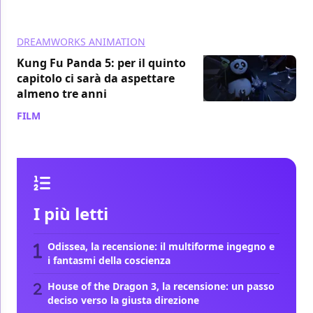
DREAMWORKS ANIMATION
Kung Fu Panda 5: per il quinto
capitolo ci sarà da aspettare
almeno tre anni
FILM
/ 29 mag 2024
I più letti
Odissea, la recensione: il multiforme ingegno e
i fantasmi della coscienza
House of the Dragon 3, la recensione: un passo
deciso verso la giusta direzione