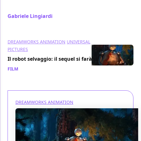
racconto
Gabriele Lingiardi
/ 13 ott 2024
DREAMWORKS ANIMATION
UNIVERSAL
PICTURES
Il robot selvaggio: il sequel si farà!
FILM
/ 12 ott 2024
DREAMWORKS ANIMATION