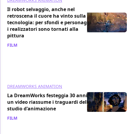
DREAMWORKS ANIMATION
Il robot selvaggio, anche nel
retroscena il cuore ha vinto sulla
tecnologia: per sfondi e personaggi
i realizzatori sono tornati alla
pittura
FILM
/ 14 ott 2024
DREAMWORKS ANIMATION
La DreamWorks festeggia 30 anni:
un video riassume i traguardi dello
studio d'animazione
FILM
/ 14 ott 2024