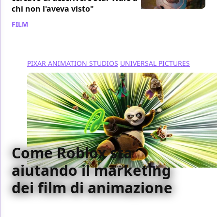
chi non l'aveva visto"
FILM
/ 03 ago 2024
PIXAR ANIMATION STUDIOS
UNIVERSAL PICTURES
Come Roblox sta
aiutando il marketing
dei film di animazione
Roblox sta diventando un asset fondamentale per il