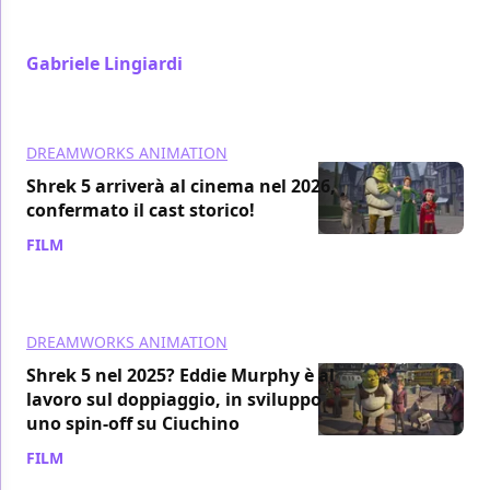
marketing dei film di animazione come Kung Fu
Panda 4 e Inside Out 2
Gabriele Lingiardi
/ 14 lug 2024
DREAMWORKS ANIMATION
Shrek 5 arriverà al cinema nel 2026,
confermato il cast storico!
FILM
/ 10 lug 2024
DREAMWORKS ANIMATION
Shrek 5 nel 2025? Eddie Murphy è al
lavoro sul doppiaggio, in sviluppo
uno spin-off su Ciuchino
FILM
/ 25 giu 2024