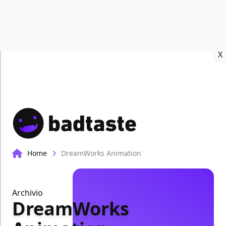
Recensioni
Format video
Marvel
Netflix
Disney+
Prime
X
Home
DreamWorks Animation
Archivio
DreamWorks