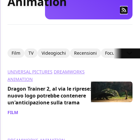
Animation
Film
TV
Videogiochi
Recensioni
Focus
Recens
UNIVERSAL PICTURES
DREAMWORKS
ANIMATION
Dragon Trainer 2, al via le riprese: il
nuovo logo potrebbe contenere
un'anticipazione sulla trama
FILM
/ 28 gen