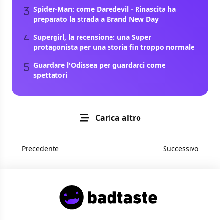
Spider-Man: come Daredevil - Rinascita ha
preparato la strada a Brand New Day
Supergirl, la recensione: una Super
protagonista per una storia fin troppo normale
Guardare l'Odissea per guardarci come
spettatori
Carica altro
Precedente
Successivo